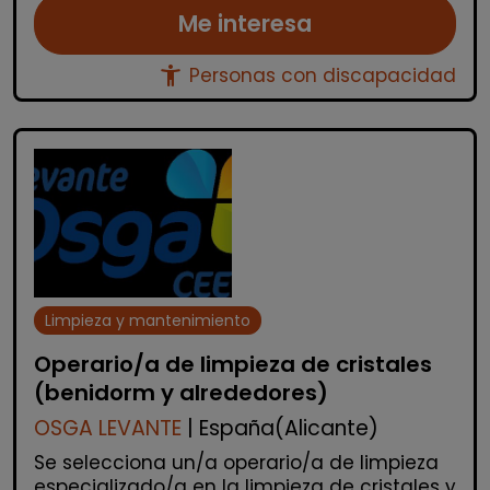
Me interesa
accessibility_new
Personas con discapacidad
Limpieza y mantenimiento
Operario/a de limpieza de cristales
(benidorm y alrededores)
OSGA LEVANTE
| España(Alicante)
Se selecciona un/a operario/a de limpieza
especializado/a en la limpieza de cristales y