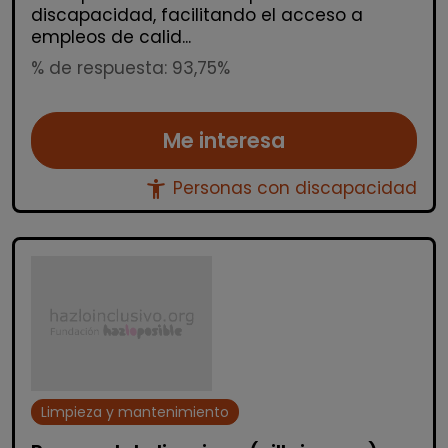
discapacidad, facilitando el acceso a
empleos de calid...
% de respuesta: 93,75%
Me interesa
accessibility_new
Personas con discapacidad
Limpieza y mantenimiento