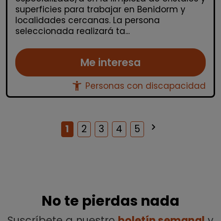
superficies para trabajar en Benidorm y
localidades cercanas. La persona
seleccionada realizará ta...
Me interesa
accessibility_new
Personas con discapacidad
keyboard_arrow_right
Siguiente
1
2
3
4
5
No te pierdas nada
Suscríbete a nuestro
boletín semanal
y