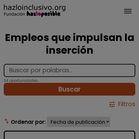
Tog
Empleos que impulsan la
inserción
34 oportunidades
Buscar
Filtros
tune
swap_vert
Ordenar por: