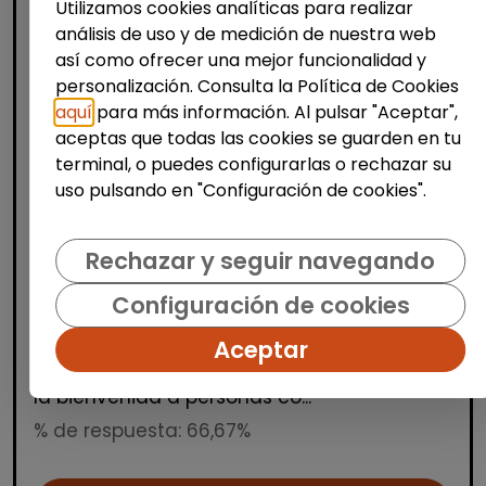
Utilizamos cookies analíticas para realizar
análisis de uso y de medición de nuestra web
así como ofrecer una mejor funcionalidad y
personalización. Consulta la Política de Cookies
aquí
para más información. Al pulsar "Aceptar",
aceptas que todas las cookies se guarden en tu
Producción, Industria y Calidad
terminal, o puedes configurarlas o rechazar su
uso pulsando en "Configuración de cookies".
Operario/a de manipulados
(aranjuez, madrid)
Rechazar y seguir navegando
INTEGRANDES.ORG
| España(Madrid)
Estamos buscando una persona para un
Configuración de cookies
puesto de manipulados en nuestro Centro
Aceptar
Especial de Empleo. Trabajo a turnos en
horario de mañana, tarde y noche. Damos
la bienvenida a personas co...
% de respuesta: 66,67%