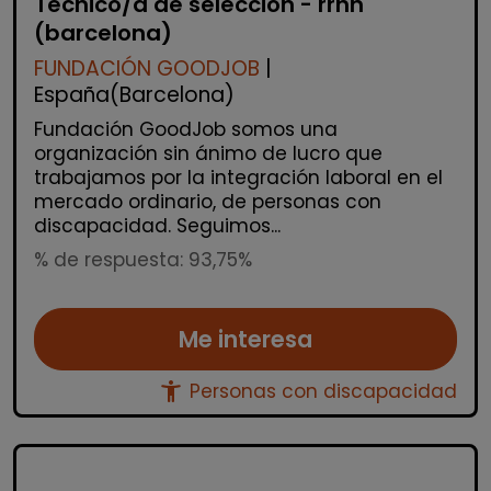
Técnico/a de selección - rrhh
(barcelona)
FUNDACIÓN GOODJOB
|
España(Barcelona)
Fundación GoodJob somos una
organización sin ánimo de lucro que
trabajamos por la integración laboral en el
mercado ordinario, de personas con
discapacidad. Seguimos...
% de respuesta: 93,75%
Me interesa
accessibility_new
Personas con discapacidad