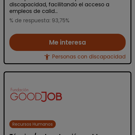
discapacidad, facilitando el acceso a
empleos de calid...
% de respuesta: 93,75%
Me interesa
accessibility_new
Personas con discapacidad
Recursos Humanos