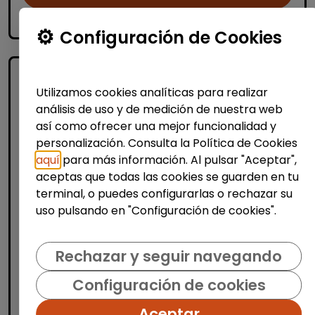
accessibility_new
Personas con discapacidad
Configuración de Cookies
Utilizamos cookies analíticas para realizar
análisis de uso y de medición de nuestra web
así como ofrecer una mejor funcionalidad y
personalización. Consulta la Política de Cookies
aquí
para más información. Al pulsar "Aceptar",
aceptas que todas las cookies se guarden en tu
Informática y Tecnología
terminal, o puedes configurarlas o rechazar su
Programa empleo
uso pulsando en "Configuración de cookies".
impact#core(empleo tecnológico)
discapacidad
Rechazar y seguir navegando
FUNDACIÓN GOODJOB
|
Configuración de cookies
España(Valladolid)
¡Impulsa tu futuro digital con Fundación
Aceptar