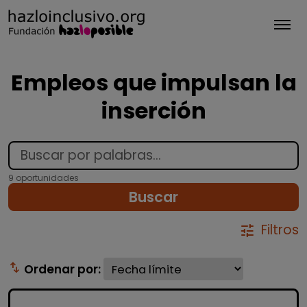
Tog
Empleos que impulsan la
inserción
9 oportunidades
Buscar
Filtros
tune
swap_vert
Ordenar por: