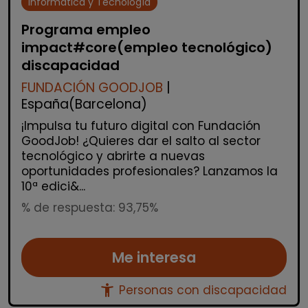
Informática y Tecnología
Programa empleo
impact#core(empleo tecnológico)
discapacidad
FUNDACIÓN GOODJOB
|
España(Barcelona)
¡Impulsa tu futuro digital con Fundación
GoodJob! ¿Quieres dar el salto al sector
tecnológico y abrirte a nuevas
oportunidades profesionales? Lanzamos la
10ª edici&...
% de respuesta: 93,75%
Me interesa
accessibility_new
Personas con discapacidad