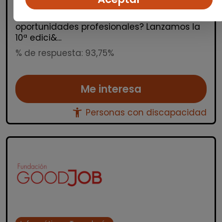
GoodJob! ¿Quieres dar el salto al sector
tecnológico y abrirte a nuevas
oportunidades profesionales? Lanzamos la
10ª edici&...
% de respuesta: 93,75%
Me interesa
accessibility_new
Personas con discapacidad