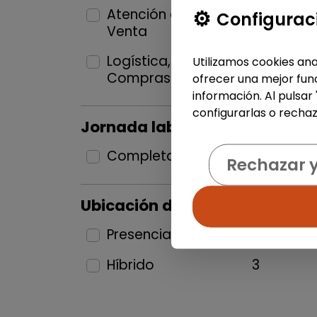
Atención al Cliente y
Configurac
Venta
2
Logística, Almacén y
Utilizamos cookies ana
Compras
1
ofrecer una mejor func
información. Al pulsar
configurarlas o rechaz
Jornada laboral
Completa
4
Rechazar 
Ubicación del puesto
Presencial
1
Híbrido
3