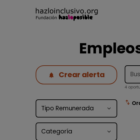
Empleos
Crear alerta
4 oport
Tipo de oferta
swap_vert
Or
Categoría