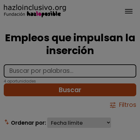
Tog
Empleos que impulsan la
inserción
4 oportunidades
Buscar
Filtros
tune
swap_vert
Ordenar por: