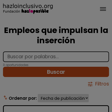
Tog
Empleos que impulsan la
inserción
3 oportunidades
Buscar
Filtros
tune
swap_vert
Ordenar por: