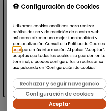
Consultoría y Asesoría
Configuración de Cookies
Agente de ventas y soporte
(Barcelona) - español, francés,
alemán, sueco, holandés o italiano
Utilizamos cookies analíticas para realizar
análisis de uso y de medición de nuestra web
MSX Internacional
| España(Barcelona)
así como ofrecer una mejor funcionalidad y
MSX International es el proveedor líder
personalización. Consulta la Política de Cookies
mundial de soluciones comerciales
aquí
para más información. Al pulsar "Aceptar",
externalizadas para la industria automotriz
aceptas que todas las cookies se guarden en tu
y opera en más de 80 países. La amplia
terminal, o puedes configurarlas o rechazar su
experienci...
uso pulsando en "Configuración de cookies".
Me interesa
Rechazar y seguir navegando
accessibility_new
Personas con discapacidad
Configuración de cookies
Aceptar