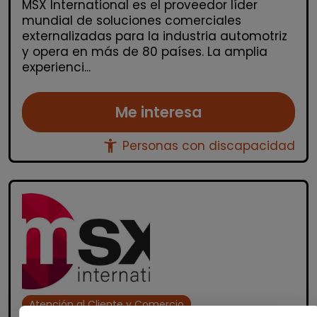
MSX International es el proveedor líder
mundial de soluciones comerciales
externalizadas para la industria automotriz
y opera en más de 80 países. La amplia
experienci...
Me interesa
accessibility_new
Personas con discapacidad
Atención al Cliente y Comercio