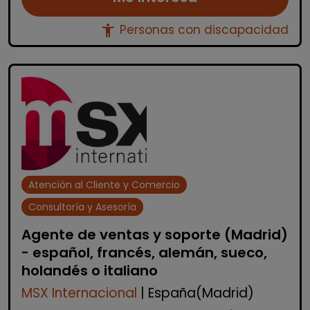
accessibility_new
Personas con discapacidad
Atención al Cliente y Comercio
Consultoría y Asesoría
Agente de ventas y soporte (Madrid)
- español, francés, alemán, sueco,
holandés o italiano
MSX Internacional
| España(Madrid)