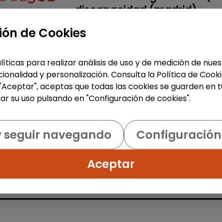
- discapacidad (madrid)
FUNDACIÓN GOODJOB
|
ión de Cookies
España(Madrid)
En la Fundación GoodJob, organizac
líticas para realizar análisis de uso y de medición de nu
sin ánimo de lucro, trabajamos par
ionalidad y personalización. Consulta la Política de Cook
impulsar la empleabilidad real de
 "Aceptar", aceptas que todas las cookies se guarden en t
personas con discapacidad,
ar su uso pulsando en "Configuración de cookies".
facilitando el acceso a empleos de
calid...
% de respuesta: 93,75%
y seguir navegando
Configuración
Me interesa
Aceptar
accessibility_new
Personas con discapac