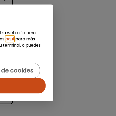
ión
estra web así como
a
ies
aquí
para más
u terminal, o puedes
 de cookies
idad