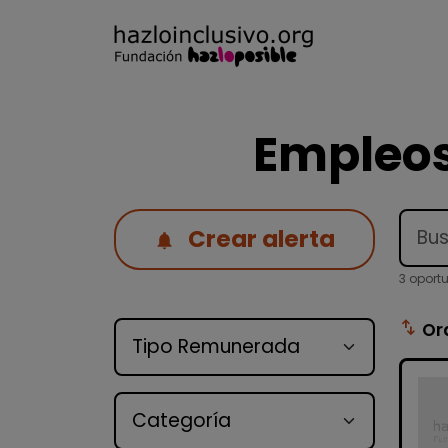
Empleos
Crear alerta
3 oport
Tipo de oferta
swap_vert
Or
Categoría