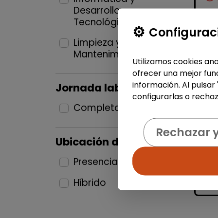
Desarrollo
Tecnológico
2
Configurac
Limpieza y
Mantenimiento
1
Utilizamos cookies ana
ofrecer una mejor func
información. Al pulsar
Jornada laboral
configurarlas o rechaz
Completa
3
Rechazar 
Ubicación del puesto
Presencial
1
Híbrido
2