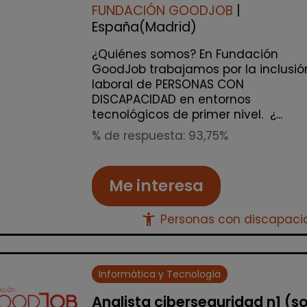
FUNDACIÓN GOODJOB
|
España(Madrid)
¿Quiénes somos? En Fundación
GoodJob trabajamos por la inclusió
laboral de PERSONAS CON
DISCAPACIDAD en entornos
tecnológicos de primer nivel. ¿...
% de respuesta: 93,75%
Me interesa
accessibility_new
Personas con discapac
Informática y Tecnología
Analista ciberseguridad n1 (s