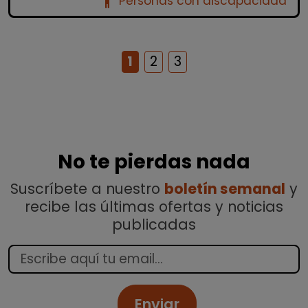
accessibility_new
Personas con discapacidad
1
2
3
No te pierdas nada
Suscríbete a nuestro
boletín semanal
y
recibe las últimas ofertas y noticias
publicadas
Enviar