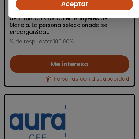
Aceptar
carretillero/a con certificado de
discapacidad para trabajar en una planta
de triturado situada en Banyeres de
Mariola. La persona seleccionada se
encargar&aa...
% de respuesta: 100,00%
Me interesa
accessibility_new
Personas con discapacidad