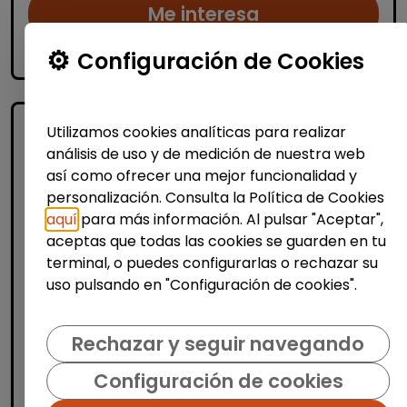
Me interesa
Configuración de Cookies
accessibility_new
Personas con discapacidad
Utilizamos cookies analíticas para realizar
análisis de uso y de medición de nuestra web
así como ofrecer una mejor funcionalidad y
personalización. Consulta la Política de Cookies
aquí
para más información. Al pulsar "Aceptar",
aceptas que todas las cookies se guarden en tu
Producción, Industria y Calidad
terminal, o puedes configurarlas o rechazar su
uso pulsando en "Configuración de cookies".
Operario/a carretillero/a (banyeres
de mariola)
Rechazar y seguir navegando
AURA FACILITY SERVICES S.L.
|
España(Alicante)
Configuración de cookies
Auracee selecciona un/a operario/a