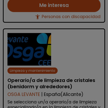
Me interesa
accessibility_new
Personas con discapacidad
Limpieza y mantenimiento
Operario/a de limpieza de cristales
(benidorm y alrededores)
OSGA LEVANTE
| España(Alicante)
Se selecciona un/a operario/a de limpieza
especializado/a en la limpieza de cristales y