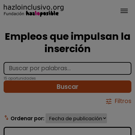
Tog
Empleos que impulsan la
inserción
15 oportunidades
Buscar
Filtros
tune
swap_vert
Ordenar por: