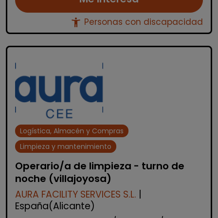
accessibility_new
Personas con discapacidad
Logística, Almacén y Compras
Limpieza y mantenimiento
Operario/a de limpieza - turno de
noche (villajoyosa)
AURA FACILITY SERVICES S.L.
|
España(Alicante)