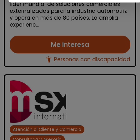
líder mundial de soluciones comerciales
externalizadas para la industria automotriz
y opera en más de 80 países. La amplia
experienc...
Me interesa
accessibility_new
Personas con discapacidad
Atención al Cliente y Comercio
Consultoría y Asesoría