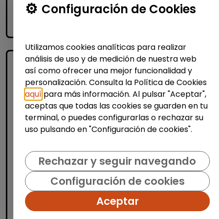
Me interesa
Configuración de Cookies
accessibility_new
Personas con discapacidad
Utilizamos cookies analíticas para realizar
análisis de uso y de medición de nuestra web
así como ofrecer una mejor funcionalidad y
personalización. Consulta la Política de Cookies
aquí
para más información. Al pulsar "Aceptar",
aceptas que todas las cookies se guarden en tu
terminal, o puedes configurarlas o rechazar su
uso pulsando en "Configuración de cookies".
Administración, Finanzas y Gestión
Consultoría y Asesoría
Rechazar y seguir navegando
Consultor/a de automoción
Configuración de cookies
(Barcelona)
MSX Internacional
| España(Barcelona)
Aceptar
MSX International Group es el proveedor