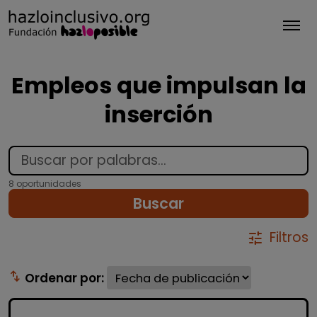
Tog
Empleos que impulsan la
inserción
8 oportunidades
Buscar
Filtros
tune
swap_vert
Ordenar por: