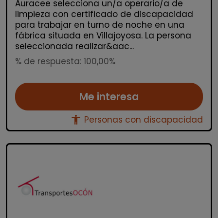
Auracee selecciona un/a operario/a de
limpieza con certificado de discapacidad
para trabajar en turno de noche en una
fábrica situada en Villajoyosa. La persona
seleccionada realizar&aac...
% de respuesta: 100,00%
Me interesa
accessibility_new
Personas con discapacidad