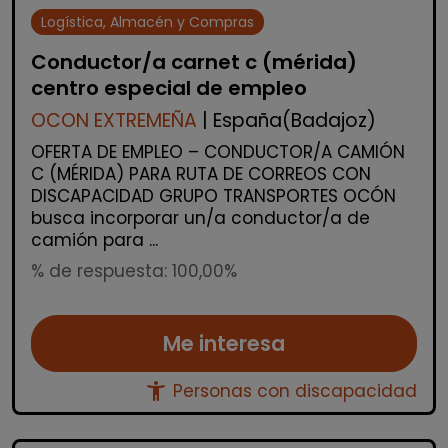
Logística, Almacén y Compras
Conductor/a carnet c (mérida)
centro especial de empleo
OCON EXTREMEÑA
| España(Badajoz)
OFERTA DE EMPLEO – CONDUCTOR/A CAMIÓN
C (MÉRIDA) PARA RUTA DE CORREOS CON
DISCAPACIDAD GRUPO TRANSPORTES OCÓN
busca incorporar un/a conductor/a de
camión para ...
% de respuesta: 100,00%
Me interesa
accessibility_new
Personas con discapacidad