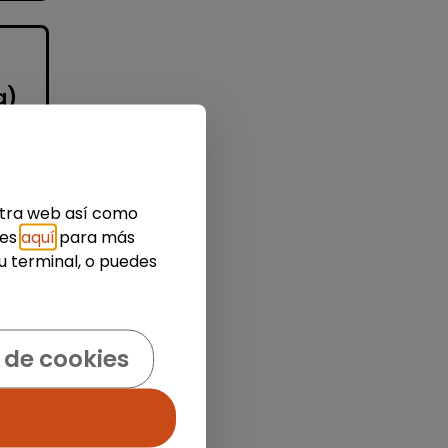
a)
estra web así como
ies
aquí
para más
u terminal, o puedes
O
ar
.
 de cookies