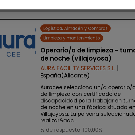
accessibility_new
Personas con discapac
Logística, Almacén y Compras
Limpieza y mantenimiento
Operario/a de limpieza - turn
de noche (villajoyosa)
AURA FACILITY SERVICES S.L.
|
España(Alicante)
Auracee selecciona un/a operario/
de limpieza con certificado de
discapacidad para trabajar en turn
de noche en una fábrica situada e
Villajoyosa. La persona seleccionad
realizar&aac...
% de respuesta: 100,00%