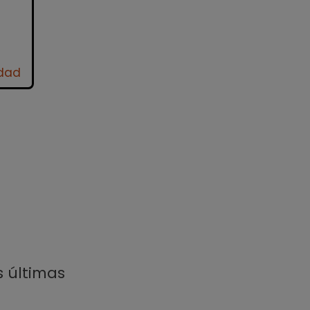
idad
s últimas