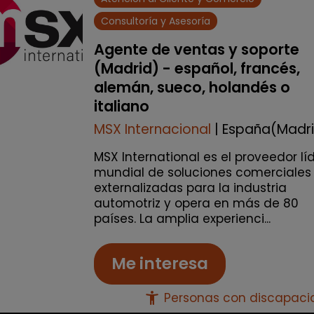
Consultoría y Asesoría
Agente de ventas y soporte
(Madrid) - español, francés,
alemán, sueco, holandés o
italiano
MSX Internacional
| España(Madr
MSX International es el proveedor lí
mundial de soluciones comerciales
externalizadas para la industria
automotriz y opera en más de 80
países. La amplia experienci...
Me interesa
accessibility_new
Personas con discapac