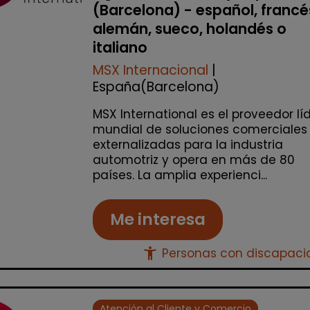
(Barcelona) - español, francé
alemán, sueco, holandés o
italiano
MSX Internacional
|
España(Barcelona)
MSX International es el proveedor lí
mundial de soluciones comerciales
externalizadas para la industria
automotriz y opera en más de 80
países. La amplia experienci...
Me interesa
accessibility_new
Personas con discapac
Atención al Cliente y Comercio