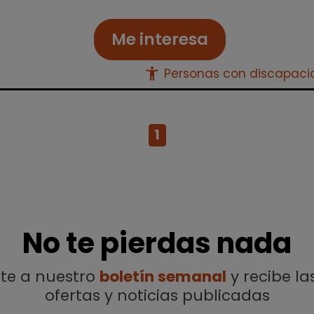
Me interesa
accessibility_new
Personas con discapac
1
No te pierdas nada
ete a nuestro
boletín semanal
y recibe la
ofertas y noticias publicadas