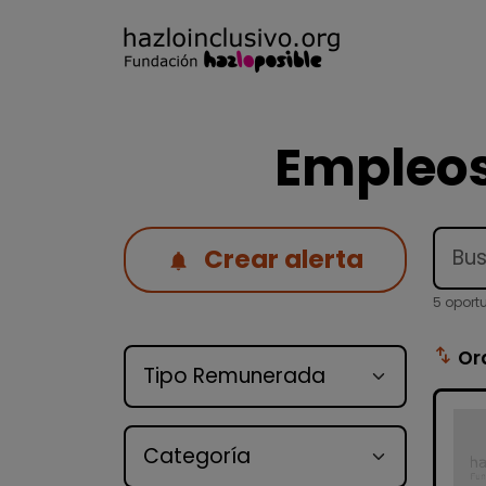
Empleos
Crear alerta
5 oport
Tipo de oferta
swap_vert
Or
Categoría