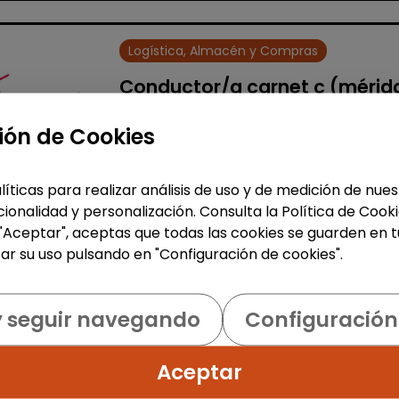
Logística, Almacén y Compras
Conductor/a carnet c (mérid
centro especial de empleo
ión de Cookies
OCON EXTREMEÑA
|
España(Badajoz)
líticas para realizar análisis de uso y de medición de nu
OFERTA DE EMPLEO – CONDUCTOR/A
ionalidad y personalización. Consulta la Política de Cook
CAMIÓN C (MÉRIDA) PARA RUTA DE
 "Aceptar", aceptas que todas las cookies se guarden en t
CORREOS CON DISCAPACIDAD GRUP
ar su uso pulsando en "Configuración de cookies".
TRANSPORTES OCÓN busca incorpor
un/a conductor/a de camión para ..
% de respuesta: 100,00%
y seguir navegando
Configuración
Me interesa
Aceptar