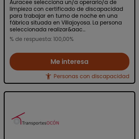
Auracee selecciona un/a operario/a de
limpieza con certificado de discapacidad
para trabajar en turno de noche en una
fábrica situada en Villajoyosa. La persona
seleccionada realizar&aac...
% de respuesta: 100,00%
Me interesa
accessibility_new
Personas con discapacidad