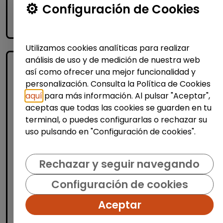
Me interesa
Configuración de Cookies
accessibility_new
Personas con discapacidad
Utilizamos cookies analíticas para realizar
análisis de uso y de medición de nuestra web
así como ofrecer una mejor funcionalidad y
personalización. Consulta la Política de Cookies
aquí
para más información. Al pulsar "Aceptar",
aceptas que todas las cookies se guarden en tu
terminal, o puedes configurarlas o rechazar su
uso pulsando en "Configuración de cookies".
Administración, Finanzas y Gestión
Consultoría y Asesoría
Rechazar y seguir navegando
Consultor/a de automoción
Configuración de cookies
(Barcelona)
MSX Internacional
| España(Barcelona)
Aceptar
MSX International Group es el proveedor