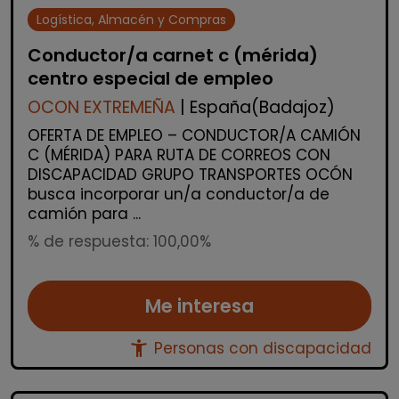
Logística, Almacén y Compras
Conductor/a carnet c (mérida)
centro especial de empleo
OCON EXTREMEÑA
| España(Badajoz)
OFERTA DE EMPLEO – CONDUCTOR/A CAMIÓN
C (MÉRIDA) PARA RUTA DE CORREOS CON
DISCAPACIDAD GRUPO TRANSPORTES OCÓN
busca incorporar un/a conductor/a de
camión para ...
% de respuesta: 100,00%
Me interesa
accessibility_new
Personas con discapacidad