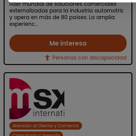
líder mundial de soluciones comerciales
externalizadas para la industria automotriz
y opera en más de 80 países. La amplia
experienc...
Me interesa
accessibility_new
Personas con discapacidad
Atención al Cliente y Comercio
Consultoría y Asesoría