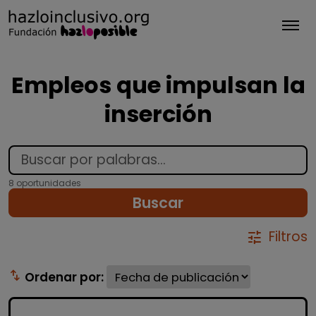
Tog
Empleos que impulsan la
inserción
8 oportunidades
Buscar
Filtros
tune
swap_vert
Ordenar por: