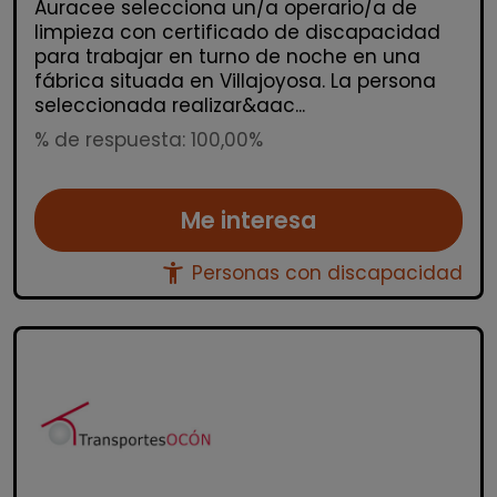
Auracee selecciona un/a operario/a de
limpieza con certificado de discapacidad
para trabajar en turno de noche en una
fábrica situada en Villajoyosa. La persona
seleccionada realizar&aac...
% de respuesta: 100,00%
Me interesa
accessibility_new
Personas con discapacidad