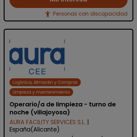
accessibility_new
Personas con discapacidad
Logística, Almacén y Compras
Limpieza y mantenimiento
Operario/a de limpieza - turno de
noche (villajoyosa)
AURA FACILITY SERVICES S.L.
|
España(Alicante)