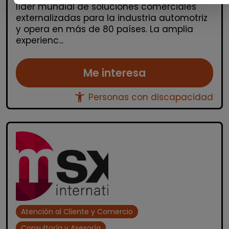
líder mundial de soluciones comerciales
externalizadas para la industria automotriz
y opera en más de 80 países. La amplia
experienc...
Me interesa
accessibility_new
Personas con discapacidad
Atención al Cliente y Comercio
Consultoría y Asesoría