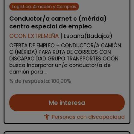
Logística, Almacén y Compras
Conductor/a carnet c (mérida)
centro especial de empleo
OCON EXTREMEÑA
| España(Badajoz)
OFERTA DE EMPLEO – CONDUCTOR/A CAMIÓN
C (MÉRIDA) PARA RUTA DE CORREOS CON
DISCAPACIDAD GRUPO TRANSPORTES OCÓN
busca incorporar un/a conductor/a de
camión para ...
% de respuesta: 100,00%
Me interesa
accessibility_new
Personas con discapacidad