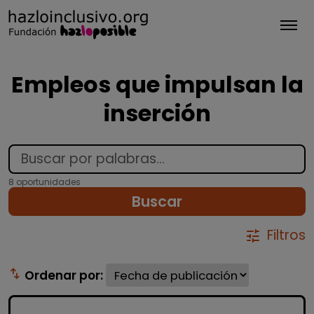
Tog
Empleos que impulsan la
inserción
8 oportunidades
Buscar
Filtros
tune
swap_vert
Ordenar por: