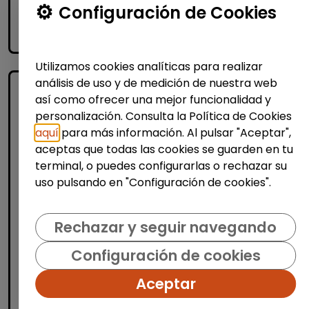
Me interesa
Configuración de Cookies
accessibility_new
Personas con discapacidad
Utilizamos cookies analíticas para realizar
análisis de uso y de medición de nuestra web
así como ofrecer una mejor funcionalidad y
personalización. Consulta la Política de Cookies
aquí
para más información. Al pulsar "Aceptar",
aceptas que todas las cookies se guarden en tu
terminal, o puedes configurarlas o rechazar su
uso pulsando en "Configuración de cookies".
Administración, Finanzas y Gestión
Consultoría y Asesoría
Rechazar y seguir navegando
Consultor/a de automoción
Configuración de cookies
(Barcelona)
MSX Internacional
| España(Barcelona)
Aceptar
MSX International Group es el proveedor