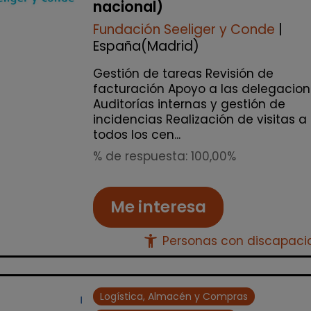
nacional)
Fundación Seeliger y Conde
|
España(Madrid)
Gestión de tareas Revisión de
facturación Apoyo a las delegacio
Auditorías internas y gestión de
incidencias Realización de visitas a
todos los cen...
% de respuesta: 100,00%
Me interesa
accessibility_new
Personas con discapac
Logística, Almacén y Compras