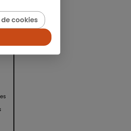
idad
 de cookies
nes
s