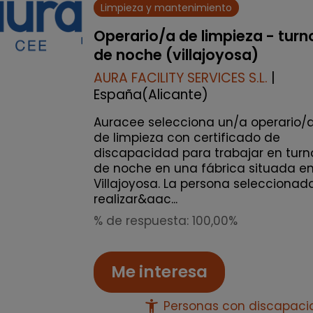
Limpieza y mantenimiento
Operario/a de limpieza - turn
de noche (villajoyosa)
AURA FACILITY SERVICES S.L.
|
España(Alicante)
Auracee selecciona un/a operario/
de limpieza con certificado de
discapacidad para trabajar en turn
de noche en una fábrica situada e
Villajoyosa. La persona seleccionad
realizar&aac...
% de respuesta: 100,00%
Me interesa
accessibility_new
Personas con discapac