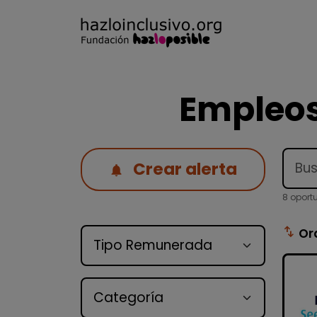
Empleos
Crear alerta
8 oport
Tipo de oferta
swap_vert
Or
Categoría