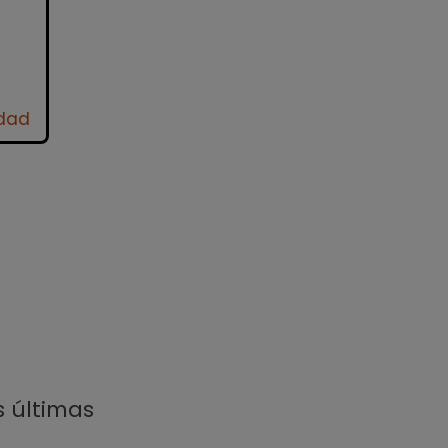
idad
s últimas