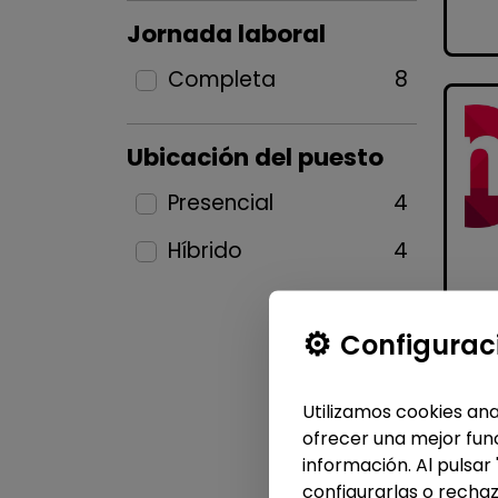
Jornada laboral
Completa
8
Ubicación del puesto
Presencial
4
Híbrido
4
Configurac
Utilizamos cookies ana
ofrecer una mejor func
información. Al pulsar
configurarlas o rechaz