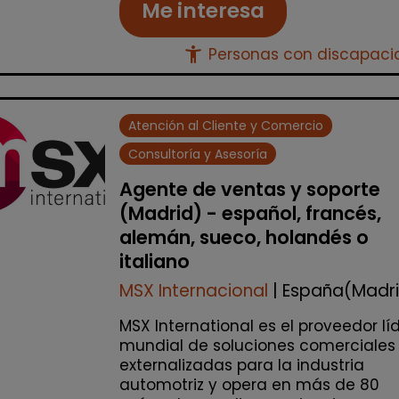
Me interesa
accessibility_new
Personas con discapac
Atención al Cliente y Comercio
Consultoría y Asesoría
Agente de ventas y soporte
(Madrid) - español, francés,
alemán, sueco, holandés o
italiano
MSX Internacional
| España(Madr
MSX International es el proveedor lí
mundial de soluciones comerciales
externalizadas para la industria
automotriz y opera en más de 80