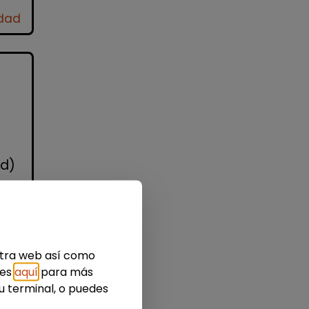
idad
id)
nes
s
estra web así como
ies
aquí
para más
u terminal, o puedes