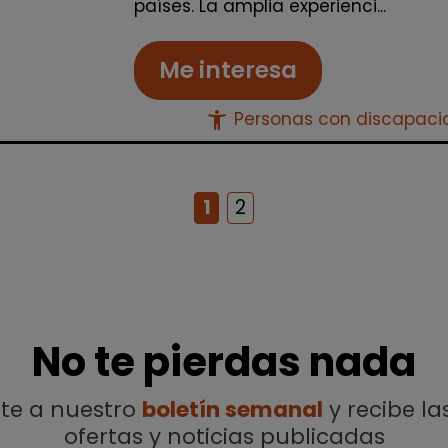
países. La amplia experienci...
Me interesa
accessibility_new
Personas con discapac
1
2
No te pierdas nada
ete a nuestro
boletín semanal
y recibe la
ofertas y noticias publicadas