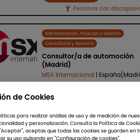
accessibility_new
Personas con discapac
Administración, Finanzas y Gestión
Consultoría y Asesoría
Consultor/a de automoción
(Madrid)
MSX Internacional
| España(Madr
MSX International Group es el
proveedor líder mundial de solucio
ión de Cookies
comerciales externalizadas para la
industria automotriz y opera en má
de 80 países. La amplia experienc...
líticas para realizar análisis de uso y de medición de nu
ionalidad y personalización. Consulta la Política de Cook
 "Aceptar", aceptas que todas las cookies se guarden en t
Me interesa
ar su uso pulsando en "Configuración de cookies".