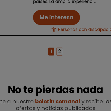
países. La amplia experienci...
Me interesa
accessibility_new
Personas con discapac
1
2
No te pierdas nada
ete a nuestro
boletín semanal
y recibe la
ofertas y noticias publicadas