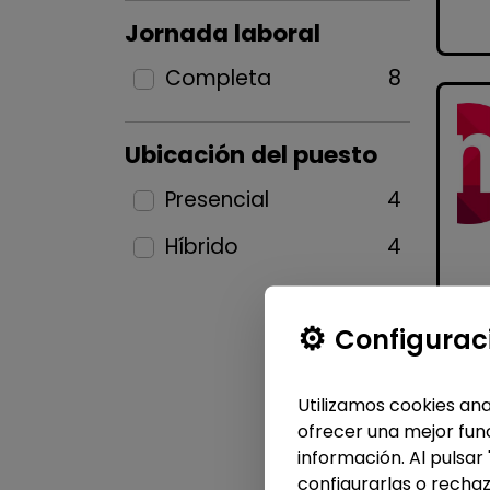
Jornada laboral
Completa
8
Ubicación del puesto
Presencial
4
Híbrido
4
Configurac
Utilizamos cookies ana
ofrecer una mejor func
información. Al pulsar
configurarlas o rechaz