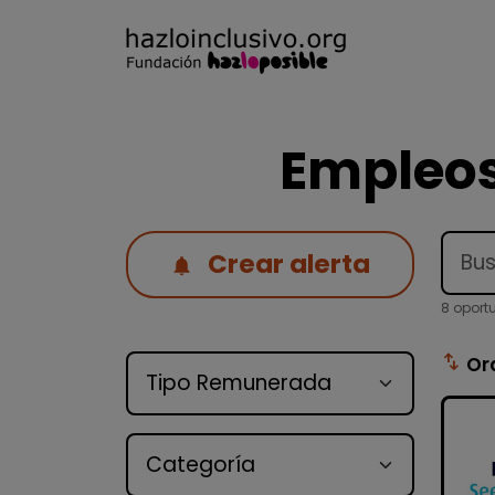
Empleos
Crear alerta
8 oport
Tipo de oferta
swap_vert
Or
Categoría