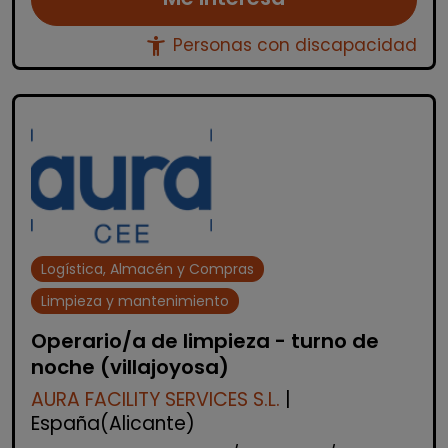
accessibility_new
Personas con discapacidad
Logística, Almacén y Compras
Limpieza y mantenimiento
Operario/a de limpieza - turno de
noche (villajoyosa)
AURA FACILITY SERVICES S.L.
|
España(Alicante)