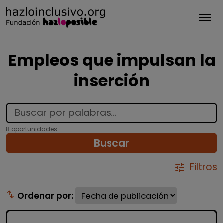
Tog
Empleos que impulsan la
inserción
8 oportunidades
Buscar
Filtros
tune
swap_vert
Ordenar por: