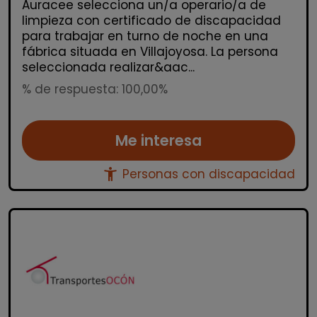
Auracee selecciona un/a operario/a de
limpieza con certificado de discapacidad
para trabajar en turno de noche en una
fábrica situada en Villajoyosa. La persona
seleccionada realizar&aac...
% de respuesta: 100,00%
Me interesa
accessibility_new
Personas con discapacidad