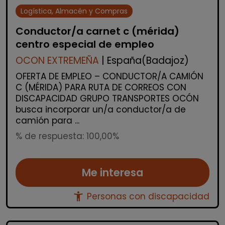
Logística, Almacén y Compras
Conductor/a carnet c (mérida)
centro especial de empleo
OCON EXTREMEÑA
| España(Badajoz)
OFERTA DE EMPLEO – CONDUCTOR/A CAMIÓN
C (MÉRIDA) PARA RUTA DE CORREOS CON
DISCAPACIDAD GRUPO TRANSPORTES OCÓN
busca incorporar un/a conductor/a de
camión para ...
% de respuesta: 100,00%
Me interesa
accessibility_new
Personas con discapacidad