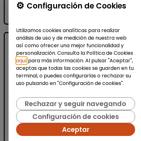
Me interesa
Configuración de Cookies
accessibility_new
Personas con discapacidad
Utilizamos cookies analíticas para realizar
análisis de uso y de medición de nuestra web
así como ofrecer una mejor funcionalidad y
personalización. Consulta la Política de Cookies
aquí
para más información. Al pulsar "Aceptar",
aceptas que todas las cookies se guarden en tu
terminal, o puedes configurarlas o rechazar su
uso pulsando en "Configuración de cookies".
Administración, Finanzas y Gestión
Consultoría y Asesoría
Rechazar y seguir navegando
Consultor/a de automoción
Configuración de cookies
(Barcelona)
MSX Internacional
| España(Barcelona)
Aceptar
MSX International Group es el proveedor