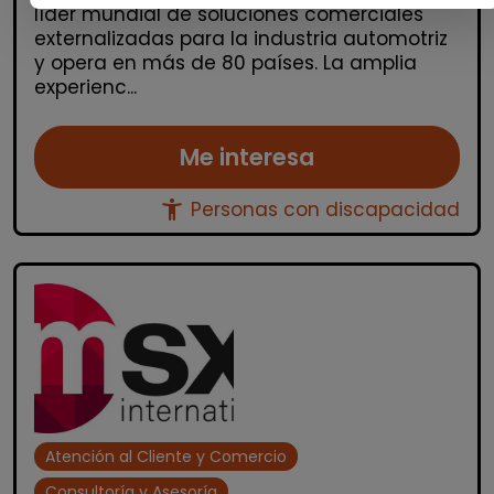
líder mundial de soluciones comerciales
externalizadas para la industria automotriz
y opera en más de 80 países. La amplia
experienc...
Me interesa
accessibility_new
Personas con discapacidad
Atención al Cliente y Comercio
Consultoría y Asesoría