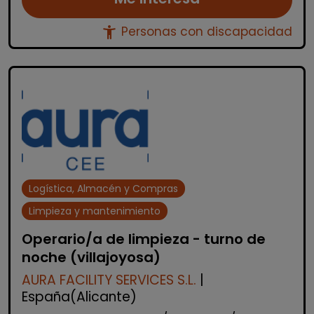
accessibility_new
Personas con discapacidad
Logística, Almacén y Compras
Limpieza y mantenimiento
Operario/a de limpieza - turno de
noche (villajoyosa)
AURA FACILITY SERVICES S.L.
|
España(Alicante)