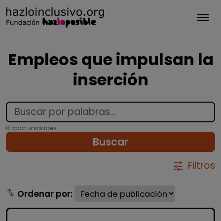
Tog
Empleos que impulsan la
inserción
8 oportunidades
Buscar
Filtros
tune
swap_vert
Ordenar por: