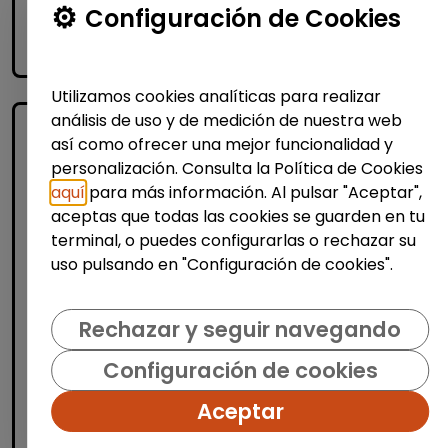
Me interesa
Configuración de Cookies
accessibility_new
Personas con discapacidad
Utilizamos cookies analíticas para realizar
análisis de uso y de medición de nuestra web
así como ofrecer una mejor funcionalidad y
personalización. Consulta la Política de Cookies
aquí
para más información. Al pulsar "Aceptar",
aceptas que todas las cookies se guarden en tu
terminal, o puedes configurarlas o rechazar su
uso pulsando en "Configuración de cookies".
Administración, Finanzas y Gestión
Consultoría y Asesoría
Rechazar y seguir navegando
Consultor/a de automoción
Configuración de cookies
(Barcelona)
MSX Internacional
| España(Barcelona)
Aceptar
MSX International Group es el proveedor