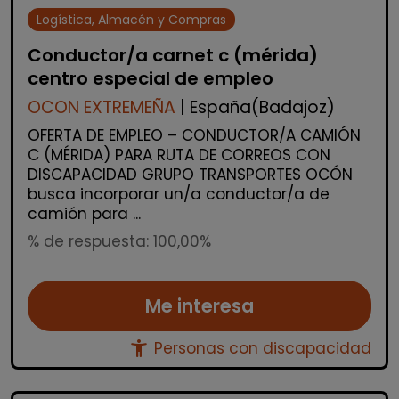
Logística, Almacén y Compras
Conductor/a carnet c (mérida)
centro especial de empleo
OCON EXTREMEÑA
| España(Badajoz)
OFERTA DE EMPLEO – CONDUCTOR/A CAMIÓN
C (MÉRIDA) PARA RUTA DE CORREOS CON
DISCAPACIDAD GRUPO TRANSPORTES OCÓN
busca incorporar un/a conductor/a de
camión para ...
% de respuesta: 100,00%
Me interesa
accessibility_new
Personas con discapacidad