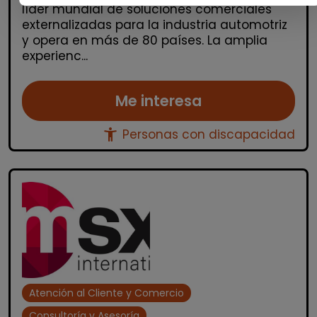
líder mundial de soluciones comerciales
externalizadas para la industria automotriz
y opera en más de 80 países. La amplia
experienc...
Me interesa
accessibility_new
Personas con discapacidad
Atención al Cliente y Comercio
Consultoría y Asesoría