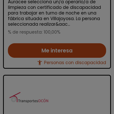
Auracee selecciona un/a operario/a de
limpieza con certificado de discapacidad
para trabajar en turno de noche en una
fábrica situada en Villajoyosa. La persona
seleccionada realizar&aac...
% de respuesta: 100,00%
Me interesa
accessibility_new
Personas con discapacidad