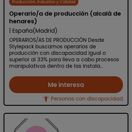
Producción, Industria y Calidad
Operario/a de producción (alcalá de
henares)
| España(Madrid)
OPERARIOS/AS DE PRODUCCIÓN Desde
Stylepack buscamos operarios de
producción con discapacidad igual o
superior al 33% para lleva a cabo procesos
manipulativos dentro de las instala...
Me interesa
accessibility_new
Personas con discapacidad