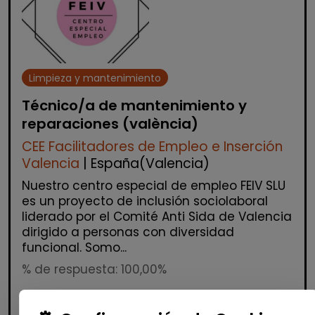
Limpieza y mantenimiento
Técnico/a de mantenimiento y
reparaciones (valència)
CEE Facilitadores de Empleo e Inserción
Valencia
| España(Valencia)
Nuestro centro especial de empleo FEIV SLU
es un proyecto de inclusión sociolaboral
liderado por el Comité Anti Sida de Valencia
dirigido a personas con diversidad
funcional. Somo...
% de respuesta: 100,00%