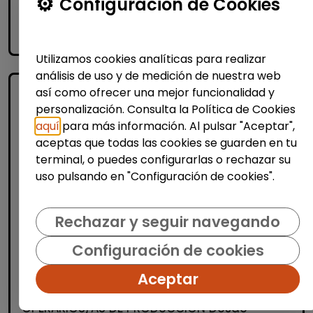
Configuración de Cookies
Me interesa
accessibility_new
Personas con discapacidad
Utilizamos cookies analíticas para realizar
análisis de uso y de medición de nuestra web
así como ofrecer una mejor funcionalidad y
personalización. Consulta la Política de Cookies
aquí
para más información. Al pulsar "Aceptar",
aceptas que todas las cookies se guarden en tu
terminal, o puedes configurarlas o rechazar su
uso pulsando en "Configuración de cookies".
Logística, Almacén y Compras
Producción, Industria y Calidad
Rechazar y seguir navegando
Operario/a de producción
Configuración de cookies
(Azuqueca de Henares)
Aceptar
| España(Guadalajara)
OPERARIOS/AS DE PRODUCCIÓN Desde