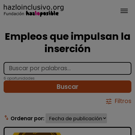
Tog
Empleos que impulsan la
inserción
6 oportunidades
Buscar
Filtros
tune
swap_vert
Ordenar por: