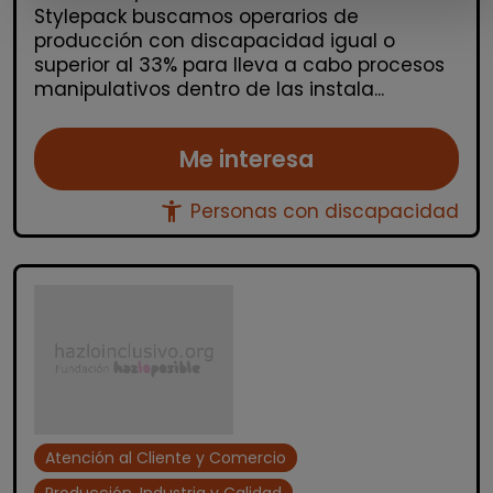
Stylepack buscamos operarios de
producción con discapacidad igual o
superior al 33% para lleva a cabo procesos
manipulativos dentro de las instala...
Me interesa
accessibility_new
Personas con discapacidad
Atención al Cliente y Comercio
Producción, Industria y Calidad