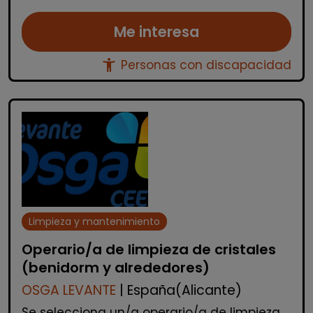
Me interesa
accessibility_new
Personas con discapacidad
Limpieza y mantenimiento
Operario/a de limpieza de cristales
(benidorm y alrededores)
OSGA LEVANTE
| España(Alicante)
Se selecciona un/a operario/a de limpieza