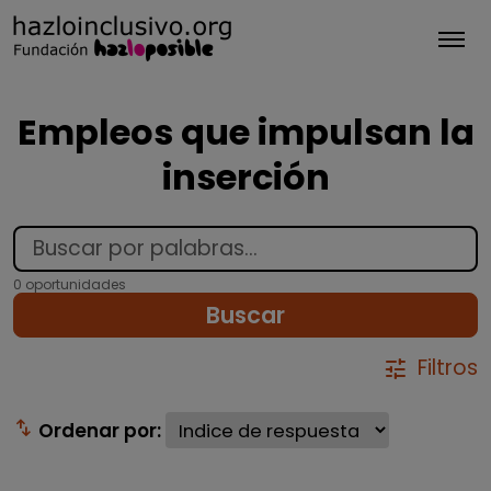
Tog
Empleos que impulsan la
inserción
0 oportunidades
Buscar
Filtros
tune
swap_vert
Ordenar por: