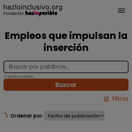
Tog
Empleos que impulsan la
inserción
0 oportunidades
Buscar
Filtros
tune
swap_vert
Ordenar por: