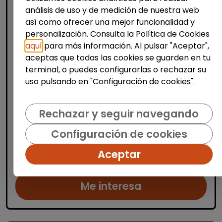
análisis de uso y de medición de nuestra web
así como ofrecer una mejor funcionalidad y
personalización. Consulta la Política de Cookies
aquí
para más información. Al pulsar "Aceptar",
Limpieza y mantenimiento
aceptas que todas las cookies se guarden en tu
Operario/a de limpieza de centros
terminal, o puedes configurarlas o rechazar su
escolares (alicante)
uso pulsando en "Configuración de cookies".
OSGA LEVANTE
| España(Alicante)
Se buscan varios/as operarios/as de
Rechazar y seguir navegando
limpieza para trabajar en centros escolares
Configuración de cookies
ubicados en Alicante, Benidorm y
localidades cercanas. Las personas
Aceptar
seleccionadas se encargarán de la limp...
Me interesa