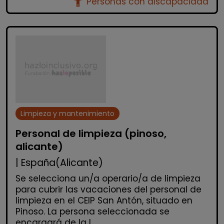
accessibility_new
Personas con discapacidad
Limpieza y mantenimiento
Personal de limpieza (pinoso,
alicante)
| España(Alicante)
Se selecciona un/a operario/a de limpieza
para cubrir las vacaciones del personal de
limpieza en el CEIP San Antón, situado en
Pinoso. La persona seleccionada se
encargará de la l...