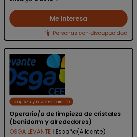
Me interesa
accessibility_new
Personas con discapacidad
Limpieza y mantenimiento
Operario/a de limpieza de cristales
(benidorm y alrededores)
OSGA LEVANTE
| España(Alicante)