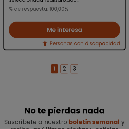
seleccionada realizar&aac...
% de respuesta: 100,00%
Me interesa
accessibility_new
Personas con discapacidad
1
2
3
No te pierdas nada
Suscríbete a nuestro
boletín semanal
y