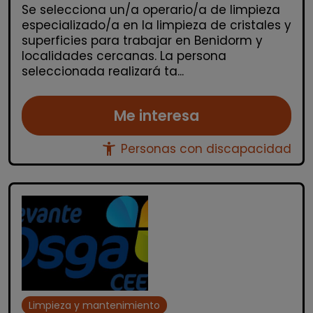
Se selecciona un/a operario/a de limpieza
especializado/a en la limpieza de cristales y
superficies para trabajar en Benidorm y
localidades cercanas. La persona
seleccionada realizará ta...
Me interesa
accessibility_new
Personas con discapacidad
Limpieza y mantenimiento