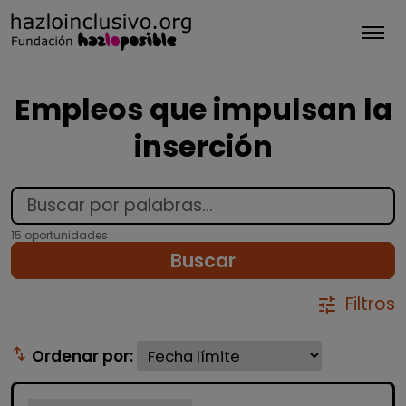
Tog
Empleos que impulsan la
inserción
15 oportunidades
Buscar
Filtros
tune
swap_vert
Ordenar por: