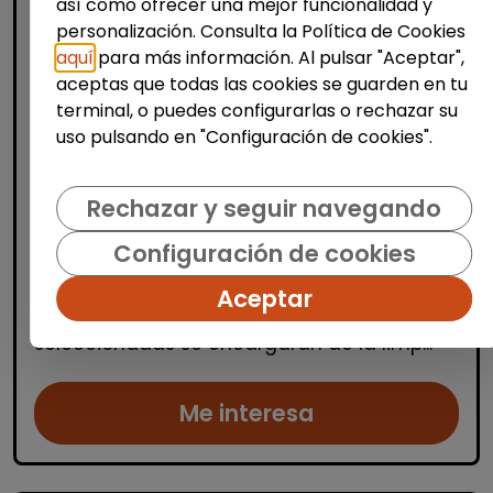
así como ofrecer una mejor funcionalidad y
personalización. Consulta la Política de Cookies
aquí
para más información. Al pulsar "Aceptar",
aceptas que todas las cookies se guarden en tu
Limpieza y mantenimiento
terminal, o puedes configurarlas o rechazar su
uso pulsando en "Configuración de cookies".
Operario/a de limpieza de centros
escolares (alicante)
Rechazar y seguir navegando
OSGA LEVANTE
| España(Alicante)
Se buscan varios/as operarios/as de
Configuración de cookies
limpieza para trabajar en centros escolares
ubicados en Alicante, Benidorm y
Aceptar
localidades cercanas. Las personas
seleccionadas se encargarán de la limp...
Me interesa