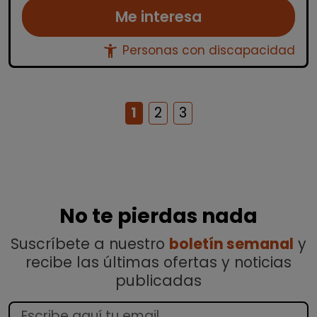
Me interesa
accessibility_new
Personas con discapacidad
1
2
3
No te pierdas nada
Suscríbete a nuestro
boletín semanal
y
recibe las últimas ofertas y noticias
publicadas