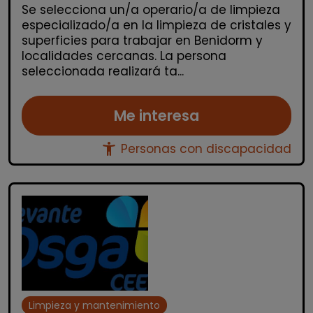
Se selecciona un/a operario/a de limpieza
especializado/a en la limpieza de cristales y
superficies para trabajar en Benidorm y
localidades cercanas. La persona
seleccionada realizará ta...
Me interesa
accessibility_new
Personas con discapacidad
Limpieza y mantenimiento