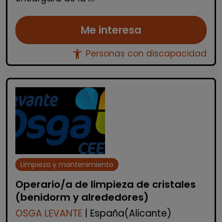
Me interesa
accessibility_new
Personas con discapacidad
Limpieza y mantenimiento
Operario/a de limpieza de cristales
(benidorm y alrededores)
OSGA LEVANTE
| España(Alicante)