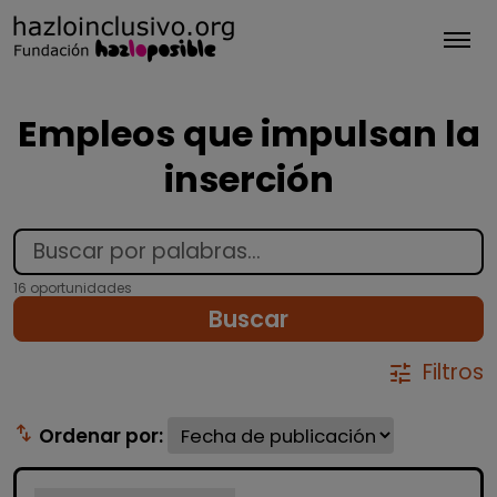
Tog
Empleos que impulsan la
inserción
16 oportunidades
Buscar
Filtros
tune
swap_vert
Ordenar por: