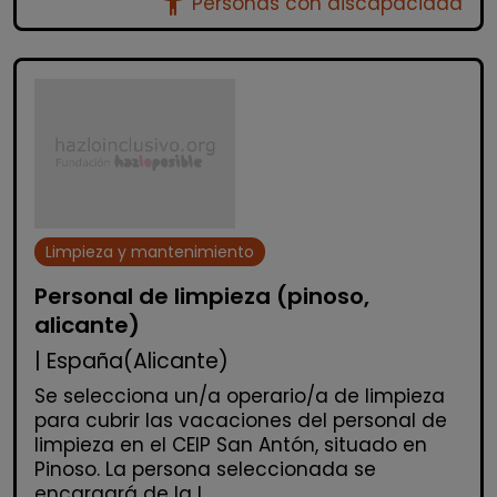
accessibility_new
Personas con discapacidad
Limpieza y mantenimiento
Personal de limpieza (pinoso,
alicante)
| España(Alicante)
Se selecciona un/a operario/a de limpieza
para cubrir las vacaciones del personal de
limpieza en el CEIP San Antón, situado en
Pinoso. La persona seleccionada se
encargará de la l...