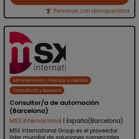
accessibility_new
Personas con discapacidad
Administración, Finanzas y Gestión
Consultoría y Asesoría
Consultor/a de automoción
(Barcelona)
MSX Internacional
| España(Barcelona)
MSX International Group es el proveedor
líder mundial de soluciones comerciales