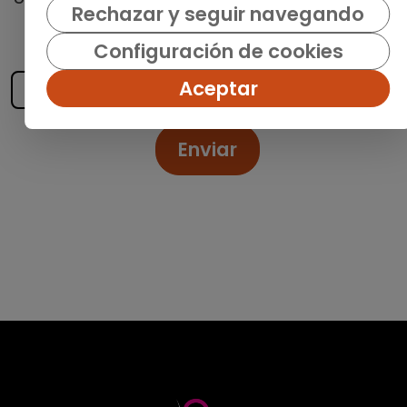
Rechazar y seguir navegando
recibe las últimas ofertas y noticias
publicadas
Configuración de cookies
Aceptar
Enviar