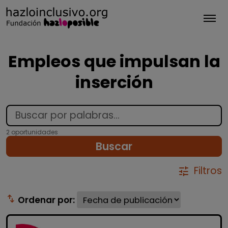
Tog
Empleos que impulsan la
inserción
2 oportunidades
Buscar
Filtros
tune
swap_vert
Ordenar por: