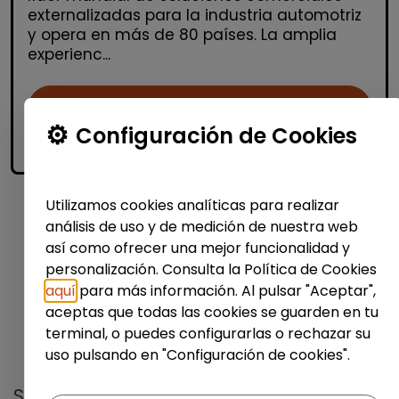
externalizadas para la industria automotriz
y opera en más de 80 países. La amplia
experienc...
Me interesa
Configuración de Cookies
accessibility_new
Personas con discapacidad
Utilizamos cookies analíticas para realizar
análisis de uso y de medición de nuestra web
1
así como ofrecer una mejor funcionalidad y
personalización. Consulta la Política de Cookies
aquí
para más información. Al pulsar "Aceptar",
aceptas que todas las cookies se guarden en tu
terminal, o puedes configurarlas o rechazar su
No te pierdas nada
uso pulsando en "Configuración de cookies".
Suscríbete a nuestro
boletín semanal
y