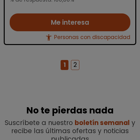
Me interesa
accessibility_new
Personas con discapacidad
1
2
No te pierdas nada
Suscríbete a nuestro
boletín semanal
y
recibe las últimas ofertas y noticias
publicadas