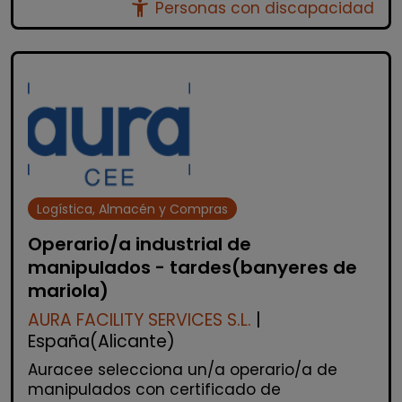
accessibility_new
Personas con discapacidad
Logística, Almacén y Compras
Operario/a industrial de
manipulados - tardes(banyeres de
mariola)
AURA FACILITY SERVICES S.L.
|
España(Alicante)
Auracee selecciona un/a operario/a de
manipulados con certificado de