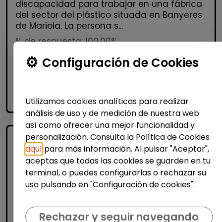
discapacidad para trabajar en una fábrica
del sector del plástico situada en Banyeres
de Mariola. La persona s...
% de respuesta: 100,00%
Configuración de Cookies
Me interesa
accessibility_new
Personas con discapacidad
Utilizamos cookies analíticas para realizar
análisis de uso y de medición de nuestra web
así como ofrecer una mejor funcionalidad y
personalización. Consulta la Política de Cookies
aquí
para más información. Al pulsar "Aceptar",
aceptas que todas las cookies se guarden en tu
terminal, o puedes configurarlas o rechazar su
uso pulsando en "Configuración de cookies".
Logística, Almacén y Compras
Rechazar y seguir navegando