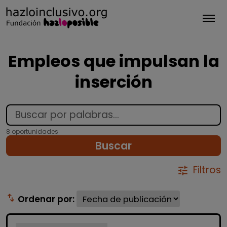
Tog
Empleos que impulsan la
inserción
8 oportunidades
Buscar
Filtros
tune
swap_vert
Ordenar por: