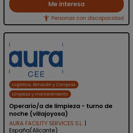
Me interesa
accessibility_new
Personas con discapacidad
Logística, Almacén y Compras
Limpieza y mantenimiento
Operario/a de limpieza - turno de
noche (villajoyosa)
AURA FACILITY SERVICES S.L.
|
España(Alicante)