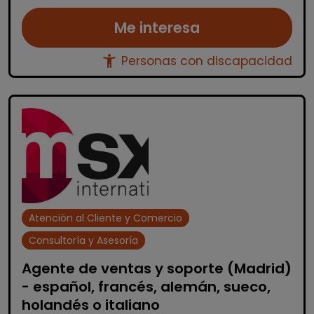
Me interesa
accessibility_new
Personas con discapacidad
Atención al Cliente y Comercio
Consultoría y Asesoría
Agente de ventas y soporte (Madrid)
- español, francés, alemán, sueco,
holandés o italiano