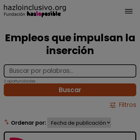
Tog
Empleos que impulsan la
inserción
2 oportunidades
Buscar
Filtros
tune
swap_vert
Ordenar por: