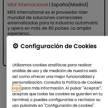
MSX Internacional
| España(Madrid)
MSX International es el proveedor líder
mundial de soluciones comerciales
externalizadas para la industria automotriz
y opera en más de 80 países. La amplia
experienci...
Configuración de Cookies
Me interesa
accessibility_new
Personas con discapacidad
Utilizamos cookies analíticas para realizar
análisis de uso y de medición de nuestra web
así como ofrecer una mejor funcionalidad y
1
personalización. Consulta la Política de Cookies
aquí
para más información. Al pulsar "Aceptar",
aceptas que todas las cookies se guarden en tu
terminal, o puedes configurarlas o rechazar su
uso pulsando en "Configuración de cookies".