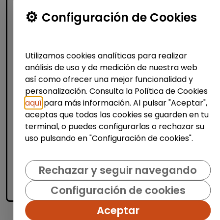
Atención al Cliente y Comercio
Configuración de Cookies
Producción, Industria y Calidad
Operario/a en lavandería y tintorería
Utilizamos cookies analíticas para realizar
(madrid)
análisis de uso y de medición de nuestra web
| España(Madrid)
así como ofrecer una mejor funcionalidad y
personalización. Consulta la Política de Cookies
Bajo la supervisión de la persona
responsable: Recepcionar y clasificar
aquí
para más información. Al pulsar "Aceptar",
prendas según tipo de tejido, color y
aceptas que todas las cookies se guarden en tu
tratamiento necesario. Aplicar procesos de
terminal, o puedes configurarlas o rechazar su
limpieza adecuados (lav...
uso pulsando en "Configuración de cookies".
Me interesa
Rechazar y seguir navegando
Configuración de cookies
accessibility_new
Personas con discapacidad
Aceptar