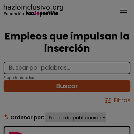
Tog
Empleos que impulsan la
inserción
3 oportunidades
Buscar
Filtros
tune
swap_vert
Ordenar por: