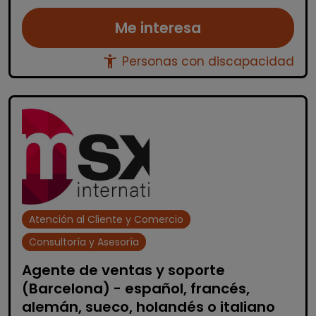
Me interesa
accessibility_new
Personas con discapacidad
Atención al Cliente y Comercio
Consultoría y Asesoría
Agente de ventas y soporte
(Barcelona) - español, francés,
alemán, sueco, holandés o italiano