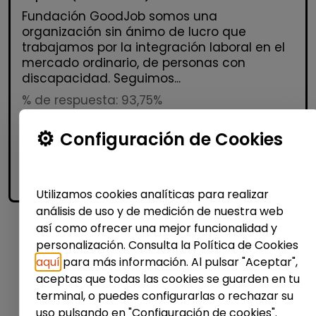
Fundación GoodJob somos una
organización sin ánimo de lucro que
trabajamos por la integración laboral en el
mercado ordinario, de personas con
discapacidad. Seguimos...
% de respuesta: 93,75%
Configuración de Cookies
Me interesa
accessibility_new
Personas con discapacidad
Utilizamos cookies analíticas para realizar
análisis de uso y de medición de nuestra web
así como ofrecer una mejor funcionalidad y
personalización. Consulta la Política de Cookies
1
aquí
para más información. Al pulsar "Aceptar",
aceptas que todas las cookies se guarden en tu
terminal, o puedes configurarlas o rechazar su
uso pulsando en "Configuración de cookies".