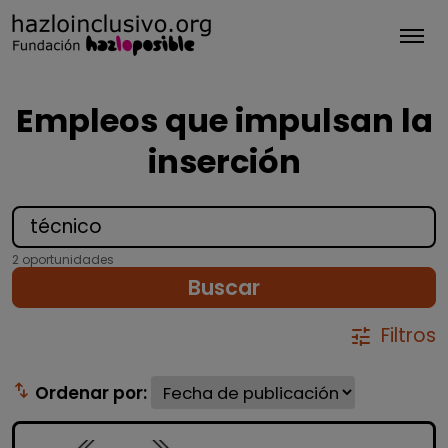
Tog
Empleos que impulsan la
inserción
2 oportunidades
Buscar
Filtros
tune
swap_vert
Ordenar por: