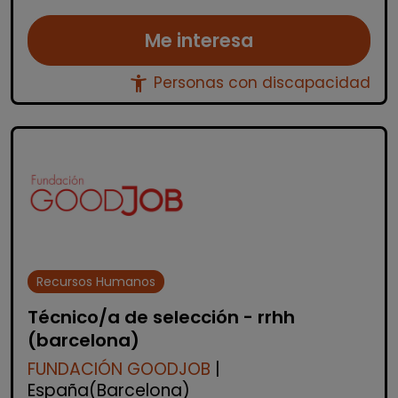
Me interesa
accessibility_new
Personas con discapacidad
Recursos Humanos
Técnico/a de selección - rrhh
(barcelona)
FUNDACIÓN GOODJOB
|
España(Barcelona)