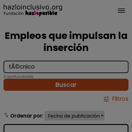
Tog
Empleos que impulsan la
inserción
3 oportunidades
Buscar
Filtros
tune
swap_vert
Ordenar por: