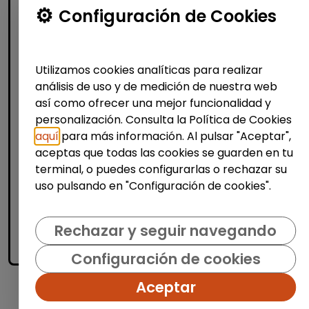
Informática y Tecnología
Configuración de Cookies
Administrador/a de sistemas junior -
discapacidad (madrid)
Utilizamos cookies analíticas para realizar
FUNDACIÓN GOODJOB
| España(Madrid)
análisis de uso y de medición de nuestra web
¿Quiénes somos? En Fundación GoodJob
así como ofrecer una mejor funcionalidad y
trabajamos por la inclusión laboral de
personalización. Consulta la Política de Cookies
PERSONAS CON DISCAPACIDAD en entornos
aquí
para más información. Al pulsar "Aceptar",
tecnológicos de primer nivel. ¿...
aceptas que todas las cookies se guarden en tu
% de respuesta: 93,75%
terminal, o puedes configurarlas o rechazar su
uso pulsando en "Configuración de cookies".
Me interesa
Rechazar y seguir navegando
accessibility_new
Personas con discapacidad
Configuración de cookies
Aceptar