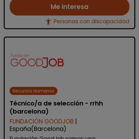
Me interesa
accessibility_new
Personas con discapacidad
Recursos Humanos
Técnico/a de selección - rrhh
(barcelona)
FUNDACIÓN GOODJOB
|
España(Barcelona)
Fundación GoodJob somos una