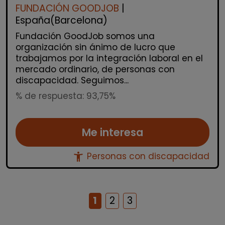
FUNDACIÓN GOODJOB
|
España(Barcelona)
Fundación GoodJob somos una
organización sin ánimo de lucro que
trabajamos por la integración laboral en el
mercado ordinario, de personas con
discapacidad. Seguimos...
% de respuesta: 93,75%
Me interesa
accessibility_new
Personas con discapacidad
1
2
3