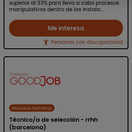
superior al 33% para lleva a cabo procesos
manipulativos dentro de las instala...
Me interesa
accessibility_new
Personas con discapacidad
Recursos Humanos
Técnico/a de selección - rrhh
(barcelona)