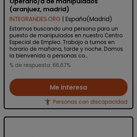
Operario/a de manipulados
(aranjuez, madrid)
INTEGRANDES.ORG
| España(Madrid)
Estamos buscando una persona para un
puesto de manipulados en nuestro Centro
Especial de Empleo. Trabajo a turnos en
horario de mañana, tarde y noche. Damos
la bienvenida a personas co...
% de respuesta: 66,67%
Me interesa
accessibility_new
Personas con discapacidad