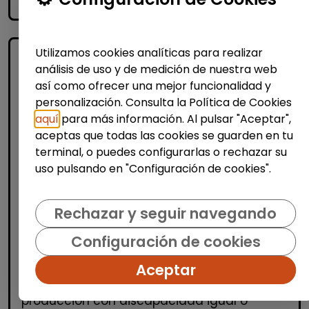
accessibility_new
Personas con discapacidad
Utilizamos cookies analíticas para realizar
análisis de uso y de medición de nuestra web
así como ofrecer una mejor funcionalidad y
personalización. Consulta la Política de Cookies
aquí
para más información. Al pulsar "Aceptar",
aceptas que todas las cookies se guarden en tu
terminal, o puedes configurarlas o rechazar su
Logística, Almacén y Compras
uso pulsando en "Configuración de cookies".
Producción, Industria y Calidad
Operario/a de producción (alcalá de
Rechazar y seguir navegando
henares)
Configuración de cookies
| España(Madrid)
Aceptar
OPERARIOS/AS DE PRODUCCIÓN Desde
Stylepack buscamos operarios de
producción con discapacidad igual o