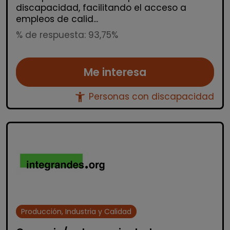
discapacidad, facilitando el acceso a
empleos de calid...
% de respuesta: 93,75%
Me interesa
accessibility_new
Personas con discapacidad
Producción, Industria y Calidad