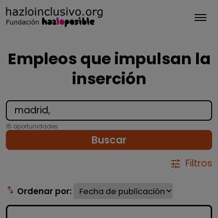
Tog
Empleos que impulsan la
inserción
15 oportunidades
Buscar
Filtros
tune
swap_vert
Ordenar por: