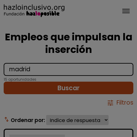
Tog
Empleos que impulsan la
inserción
15 oportunidades
Buscar
Filtros
tune
swap_vert
Ordenar por: