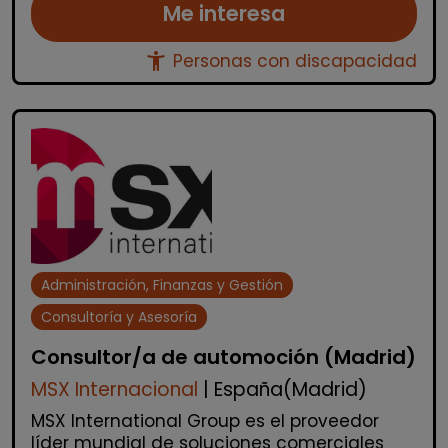
Me interesa
accessibility_new
Personas con discapacidad
Administración, Finanzas y Gestión
Consultoría y Asesoría
Consultor/a de automoción (Madrid)
MSX Internacional
| España(Madrid)
MSX International Group es el proveedor
líder mundial de soluciones comerciales