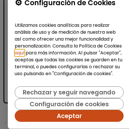
Configuración de Cookies
Agente de ventas y soporte (Madrid)
- español, francés, alemán, sueco,
holandés o italiano
Utilizamos cookies analíticas para realizar
MSX Internacional
| España(Madrid)
análisis de uso y de medición de nuestra web
MSX International es el proveedor líder
así como ofrecer una mejor funcionalidad y
mundial de soluciones comerciales
personalización. Consulta la Política de Cookies
externalizadas para la industria automotriz
aquí
para más información. Al pulsar "Aceptar",
y opera en más de 80 países. La amplia
aceptas que todas las cookies se guarden en tu
experienci...
terminal, o puedes configurarlas o rechazar su
uso pulsando en "Configuración de cookies".
Me interesa
Rechazar y seguir navegando
accessibility_new
Personas con discapacidad
Configuración de cookies
Aceptar
1
2
3