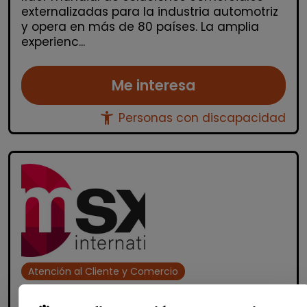
externalizadas para la industria automotriz
y opera en más de 80 países. La amplia
experienc...
Me interesa
accessibility_new
Personas con discapacidad
Atención al Cliente y Comercio
Consultoría y Asesoría