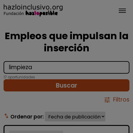
Tog
Empleos que impulsan la
inserción
17 oportunidades
Buscar
Filtros
tune
swap_vert
Ordenar por: