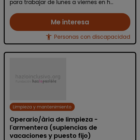
para trabajar de lunes a viernes en h...
Me interesa
accessibility_new
Personas con discapacidad
Limpieza y mantenimiento
Operario/ària de limpieza -
l'armentera (suplencias de
vacaciones y puesto fijo)