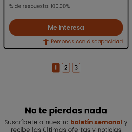
% de respuesta: 100,00%
Me interesa
accessibility_new
Personas con discapacidad
1
2
3
No te pierdas nada
Suscríbete a nuestro
boletín semanal
y
recibe las últimas ofertas y noticias