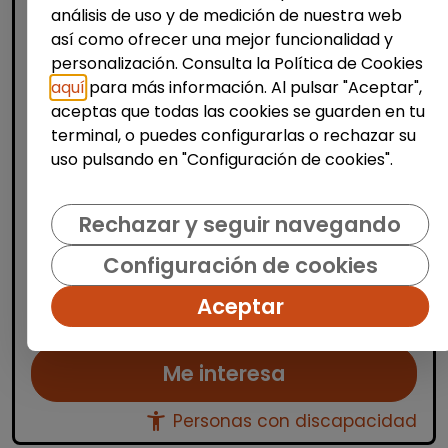
análisis de uso y de medición de nuestra web
así como ofrecer una mejor funcionalidad y
personalización. Consulta la Política de Cookies
aquí
para más información. Al pulsar "Aceptar",
aceptas que todas las cookies se guarden en tu
Limpieza y mantenimiento
terminal, o puedes configurarlas o rechazar su
uso pulsando en "Configuración de cookies".
Peón/a limpieza viaria (Puçol)
| España(Valencia)
Rechazar y seguir navegando
Peón limpieza viaria para diversos
municipios de Valencia. Limpieza de
Configuración de cookies
calles, barrido manual, cambio de
papeleras, etc.
Aceptar
Me interesa
accessibility_new
Personas con discapacidad