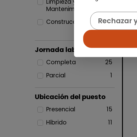
Limpieza y
Mantenimiento
4
Rechazar 
Construcción y Oficios
1
Jornada laboral
Completa
25
Parcial
1
Ubicación del puesto
Presencial
15
Híbrido
11