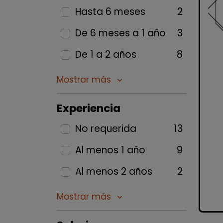
Hasta 6 meses
2
De 6 meses a 1 año
3
De 1 a 2 años
8
Mostrar más
keyboard_arrow_down
Experiencia
No requerida
13
Al menos 1 año
9
Al menos 2 años
2
Mostrar más
keyboard_arrow_down