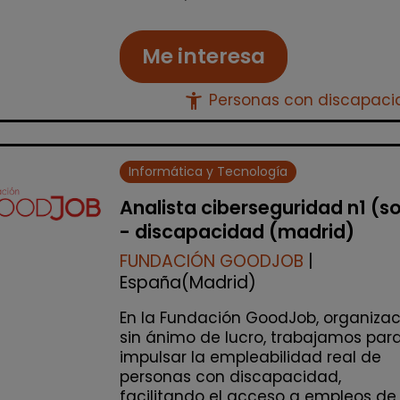
Me interesa
accessibility_new
Personas con discapac
Informática y Tecnología
Analista ciberseguridad n1 (s
- discapacidad (madrid)
FUNDACIÓN GOODJOB
|
España(Madrid)
En la Fundación GoodJob, organizac
sin ánimo de lucro, trabajamos par
impulsar la empleabilidad real de
personas con discapacidad,
facilitando el acceso a empleos de