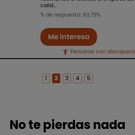
calid...
% de respuesta: 93,75%
Me interesa
accessibility_new
Personas con discapac
1
2
3
4
5
No te pierdas nada