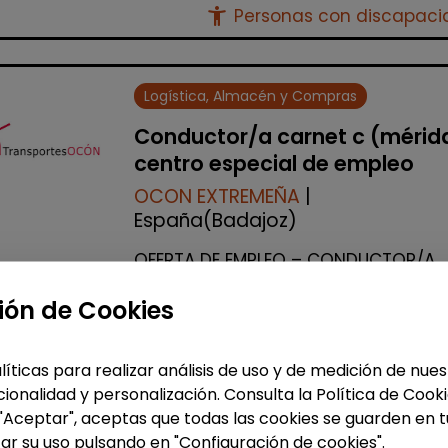
accessibility_new
Personas con discapac
Logística, Almacén y Compras
Conductor/a carnet c (mérid
centro especial de empleo
OCON EXTREMEÑA
|
España(Badajoz)
OFERTA DE EMPLEO – CONDUCTOR/A
CAMIÓN C (MÉRIDA) PARA RUTA DE
CORREOS CON DISCAPACIDAD GRUP
ión de Cookies
TRANSPORTES OCÓN busca incorpor
un/a conductor/a de camión para ..
líticas para realizar análisis de uso y de medición de nu
% de respuesta: 100,00%
ionalidad y personalización. Consulta la Política de Cook
 "Aceptar", aceptas que todas las cookies se guarden en t
ar su uso pulsando en "Configuración de cookies".