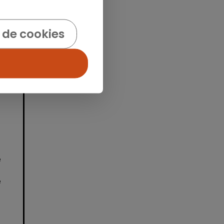
idad
 de cookies
e
e