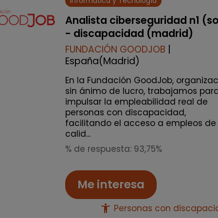
Informática y Tecnología
Analista ciberseguridad n1 (s
- discapacidad (madrid)
FUNDACIÓN GOODJOB
|
España(Madrid)
En la Fundación GoodJob, organizac
sin ánimo de lucro, trabajamos par
impulsar la empleabilidad real de
personas con discapacidad,
facilitando el acceso a empleos de
calid...
% de respuesta: 93,75%
Me interesa
accessibility_new
Personas con discapac