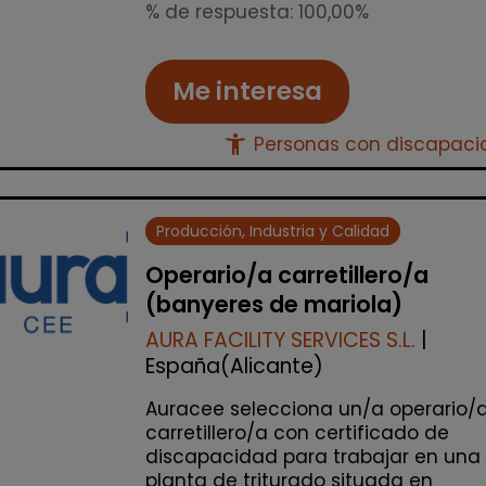
% de respuesta: 100,00%
Me interesa
accessibility_new
Personas con discapac
Producción, Industria y Calidad
Operario/a carretillero/a
(banyeres de mariola)
AURA FACILITY SERVICES S.L.
|
España(Alicante)
Auracee selecciona un/a operario/
carretillero/a con certificado de
discapacidad para trabajar en una
planta de triturado situada en