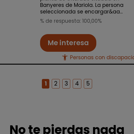
Banyeres de Mariola. La persona
seleccionada se encargar&aa...
% de respuesta: 100,00%
Me interesa
accessibility_new
Personas con discapac
1
2
3
4
5
No te pierdas nada