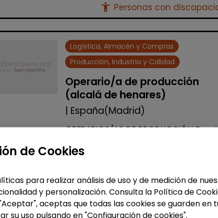
accessibility_new
Personas con discapac
Logística, Almacén y Compras
Producción, Industria y Calidad
Operario/a de producción
(alcalá de henares)
| España(Madrid)
OPERARIOS/AS DE PRODUCCIÓN Desd
Stylepack buscamos operarios de
ión de Cookies
producción con discapacidad igual
superior al 33% para lleva a cabo
procesos manipulativos dentro de l
líticas para realizar análisis de uso y de medición de nu
instala...
ionalidad y personalización. Consulta la Política de Cook
 "Aceptar", aceptas que todas las cookies se guarden en t
Me interesa
ar su uso pulsando en "Configuración de cookies".