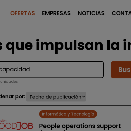
OFERTAS
EMPRESAS
NOTICIAS
CONT
 que impulsan la i
Bus
tunidades
denar por:
Informática y Tecnología
People operations support