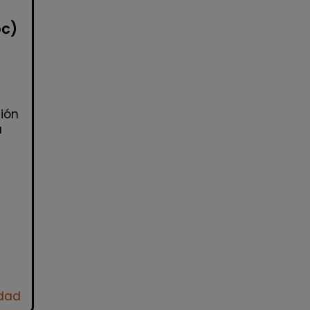
oc)
ión
a
idad