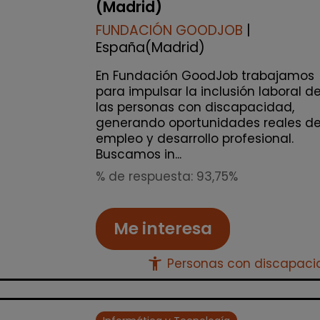
(Madrid)
FUNDACIÓN GOODJOB
|
España(Madrid)
En Fundación GoodJob trabajamos
para impulsar la inclusión laboral d
las personas con discapacidad,
generando oportunidades reales d
empleo y desarrollo profesional.
Buscamos in...
% de respuesta: 93,75%
Me interesa
accessibility_new
Personas con discapac