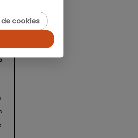
idad
 de cookies
o
a
o
n
a