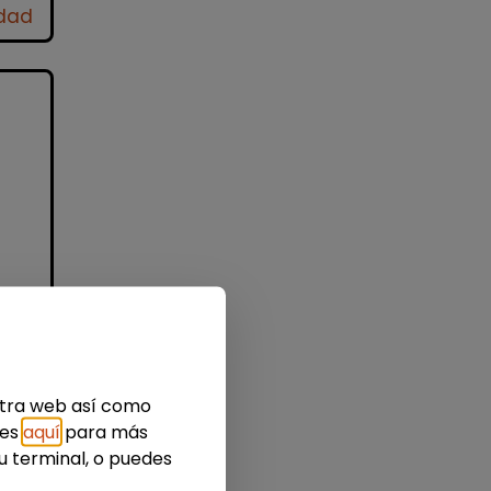
idad
e
 o
as
estra web así como
ies
aquí
para más
u terminal, o puedes