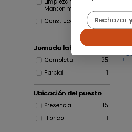
Limpieza y
Mantenimiento
4
Rechazar 
Construcción y Oficios
1
Jornada laboral
Completa
25
Parcial
1
Ubicación del puesto
Presencial
15
Híbrido
11