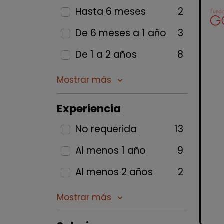
Hasta 6 meses
2
De 6 meses a 1 año
3
De 1 a 2 años
8
Mostrar más
keyboard_arrow_down
Experiencia
No requerida
13
Al menos 1 año
9
Al menos 2 años
2
Mostrar más
keyboard_arrow_down