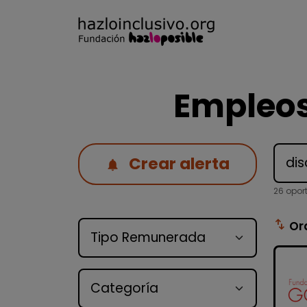
Empleos
Crear alerta
26 opor
Tipo de oferta
swap_vert
Or
Categoría