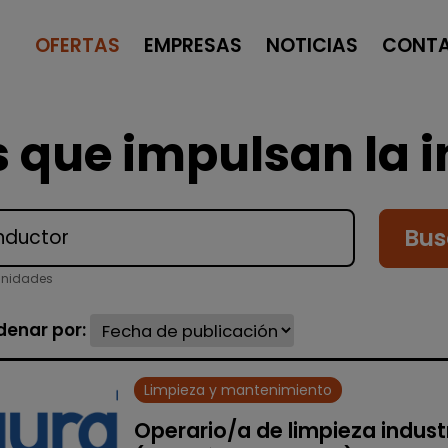
OFERTAS
EMPRESAS
NOTICIAS
CONT
 que impulsan la i
Bus
unidades
denar por:
Limpieza y mantenimiento
Operario/a de limpieza industr