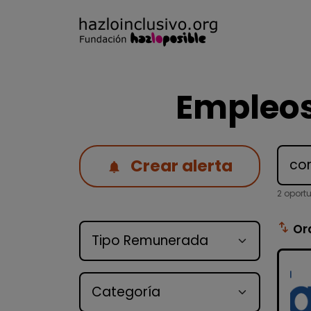
Empleos
Crear alerta
2 oport
Tipo de oferta
swap_vert
Or
Categoría