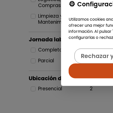
Configurac
Compras
1
Limpieza y
Utilizamos cookies ana
Mantenimiento
1
ofrecer una mejor func
información. Al pulsar
configurarlas o rechaz
Jornada laboral
Completa
1
Rechazar 
Parcial
1
Ubicación del puesto
Presencial
2