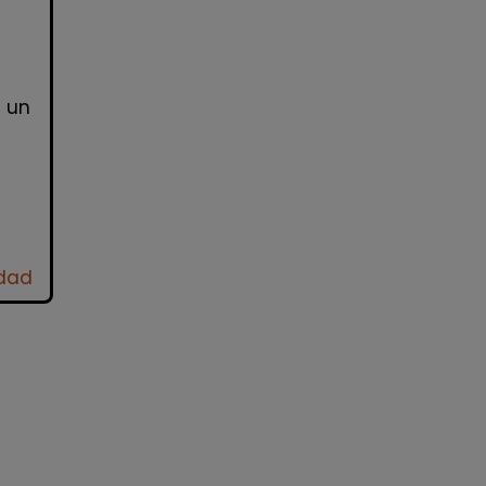
:
s un
idad