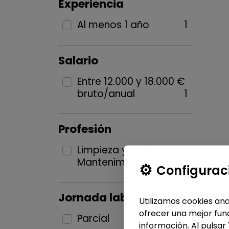
Experiencia
Al menos 1 año
1
Salario
Entre 12.000 y 18.000 €
bruto/anual
1
Profesión
Limpieza y
Mantenimiento
1
Configurac
Jornada laboral
Utilizamos cookies ana
ofrecer una mejor func
Parcial
1
información. Al pulsar