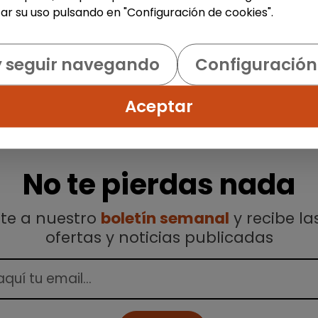
ar su uso pulsando en "Configuración de cookies".
y seguir navegando
Configuración
Aceptar
No te pierdas nada
ete a nuestro
boletín semanal
y recibe la
ofertas y noticias publicadas