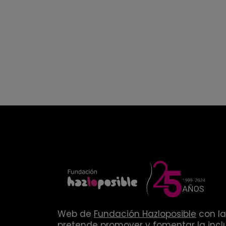
Web de
Fundación Hazloposible
con la
pretende promover y fomentar la inclu