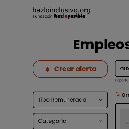
Empleos
Crear alerta
1 oport
Tipo de oferta
swap_vert
Or
Categoría