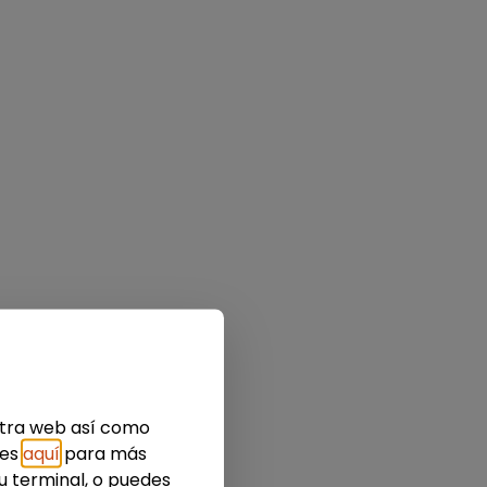
estra web así como
ies
aquí
para más
u terminal, o puedes