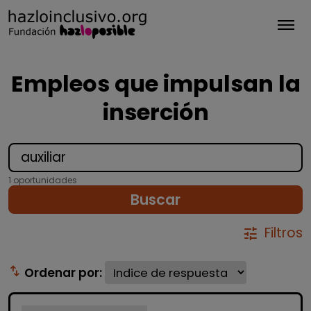
Tog
Empleos que impulsan la
inserción
1 oportunidades
Buscar
Filtros
tune
swap_vert
Ordenar por: