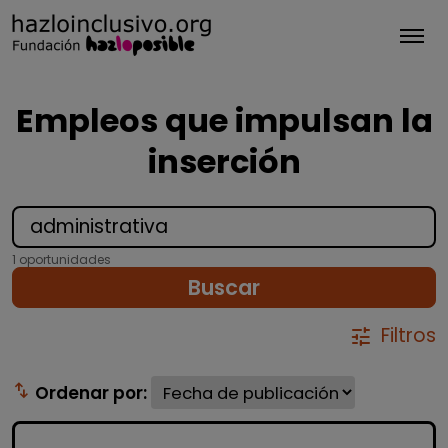
Tog
Empleos que impulsan la
inserción
1 oportunidades
Buscar
Filtros
tune
swap_vert
Ordenar por: