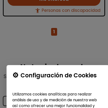
accessibility_new
Personas con discapacidad
1
No te pierdas nada
Configuración de Cookies
Suscríbete a nuestro
boletín semanal
y
recibe las últimas ofertas y noticias
publicadas
Utilizamos cookies analíticas para realizar
análisis de uso y de medición de nuestra web
así como ofrecer una mejor funcionalidad y