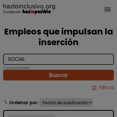
Tog
Empleos que impulsan la
inserción
2 oportunidades
Buscar
Filtros
tune
swap_vert
Ordenar por: