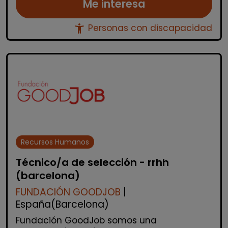
Me interesa
accessibility_new
Personas con discapacidad
Recursos Humanos
Técnico/a de selección - rrhh
(barcelona)
FUNDACIÓN GOODJOB
|
España(Barcelona)
Fundación GoodJob somos una