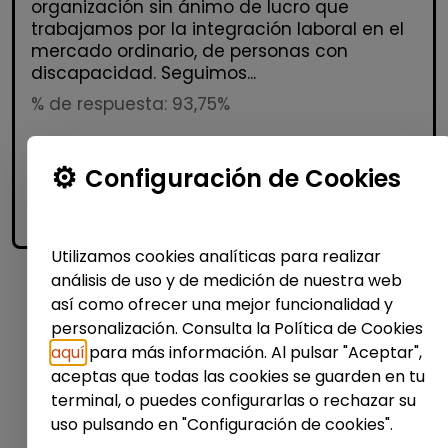
organización sin ánimo de lucro que
trabajamos por la integración laboral en el
mercado ordinario, de personas con
discapacidad. Seguimos...
% de respuesta: 93,75%
Configuración de Cookies
Me interesa
accessibility_new
Personas con discapacidad
Utilizamos cookies analíticas para realizar
análisis de uso y de medición de nuestra web
así como ofrecer una mejor funcionalidad y
1
personalización. Consulta la Política de Cookies
aquí
para más información. Al pulsar "Aceptar",
aceptas que todas las cookies se guarden en tu
terminal, o puedes configurarlas o rechazar su
uso pulsando en "Configuración de cookies".