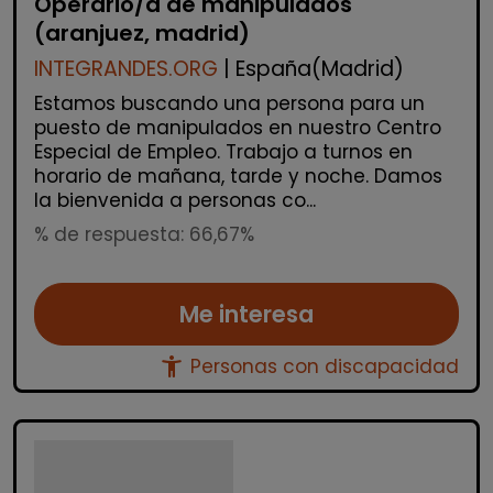
Operario/a de manipulados
(aranjuez, madrid)
INTEGRANDES.ORG
| España(Madrid)
Estamos buscando una persona para un
puesto de manipulados en nuestro Centro
Especial de Empleo. Trabajo a turnos en
horario de mañana, tarde y noche. Damos
la bienvenida a personas co...
% de respuesta: 66,67%
Me interesa
accessibility_new
Personas con discapacidad