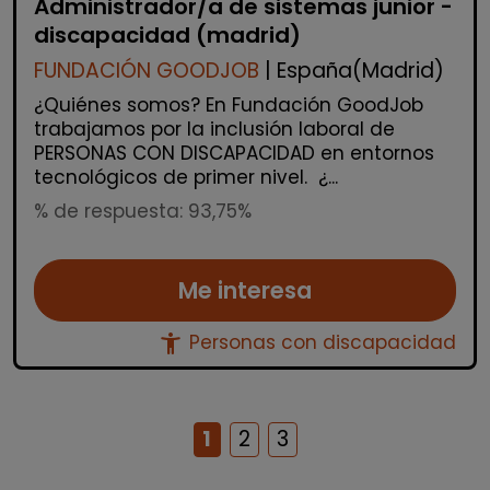
Administrador/a de sistemas junior -
discapacidad (madrid)
FUNDACIÓN GOODJOB
| España(Madrid)
¿Quiénes somos? En Fundación GoodJob
trabajamos por la inclusión laboral de
PERSONAS CON DISCAPACIDAD en entornos
tecnológicos de primer nivel. ¿...
% de respuesta: 93,75%
Me interesa
accessibility_new
Personas con discapacidad
1
2
3