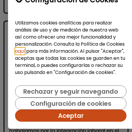
accessibility_new
Personas con discapacidad
Utilizamos cookies analíticas para realizar
análisis de uso y de medición de nuestra web
así como ofrecer una mejor funcionalidad y
personalización. Consulta la Política de Cookies
aquí
para más información. Al pulsar "Aceptar",
aceptas que todas las cookies se guarden en tu
terminal, o puedes configurarlas o rechazar su
uso pulsando en "Configuración de cookies".
Recursos Humanos
Técnico/a de selección - rrhh
Rechazar y seguir navegando
(barcelona)
FUNDACIÓN GOODJOB
|
Configuración de cookies
España(Barcelona)
Aceptar
Fundación GoodJob somos una
organización sin ánimo de lucro que
trabajamos por la integración laboral en el