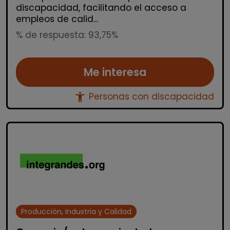
discapacidad, facilitando el acceso a
empleos de calid...
% de respuesta: 93,75%
Me interesa
accessibility_new
Personas con discapacidad
Producción, Industria y Calidad