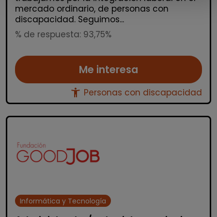
mercado ordinario, de personas con
discapacidad. Seguimos...
% de respuesta: 93,75%
Me interesa
accessibility_new
Personas con discapacidad
Informática y Tecnología