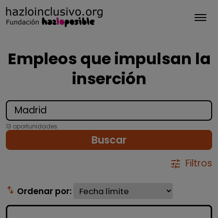
Tog
Empleos que impulsan la
inserción
13 oportunidades
Buscar
Filtros
tune
swap_vert
Ordenar por: