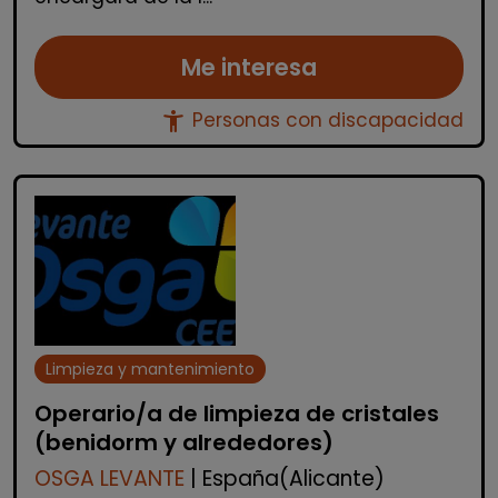
Me interesa
accessibility_new
Personas con discapacidad
Limpieza y mantenimiento
Operario/a de limpieza de cristales
(benidorm y alrededores)
OSGA LEVANTE
| España(Alicante)