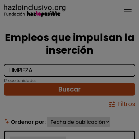
Tog
Empleos que impulsan la
inserción
17 oportunidades
Buscar
Filtros
tune
swap_vert
Ordenar por: