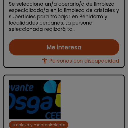
Se selecciona un/a operario/a de limpieza
especializado/a en la limpieza de cristales y
superficies para trabajar en Benidorm y
localidades cercanas. La persona
seleccionada realizará ta...
Me interesa
accessibility_new
Personas con discapacidad
Limpieza y mantenimiento