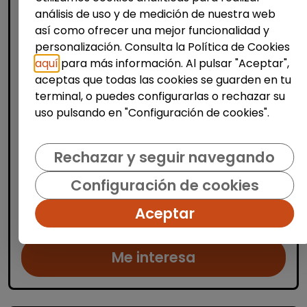
análisis de uso y de medición de nuestra web
así como ofrecer una mejor funcionalidad y
personalización. Consulta la Política de Cookies
aquí
para más información. Al pulsar "Aceptar",
Limpieza y mantenimiento
aceptas que todas las cookies se guarden en tu
Operario/a de limpieza de centros
terminal, o puedes configurarlas o rechazar su
escolares (alicante)
uso pulsando en "Configuración de cookies".
OSGA LEVANTE
| España(Alicante)
Se buscan varios/as operarios/as de
Rechazar y seguir navegando
limpieza para trabajar en centros escolares
Configuración de cookies
ubicados en Alicante, Benidorm y
localidades cercanas. Las personas
Aceptar
seleccionadas se encargarán de la limp...
Me interesa