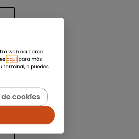
estra web así como
ies
aquí
para más
u terminal, o puedes
e
al
as
 de cookies