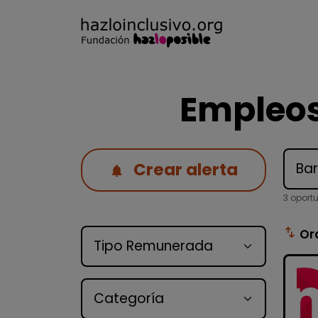
Empleos
Crear alerta
3 oport
Tipo de oferta
swap_vert
Or
Categoría