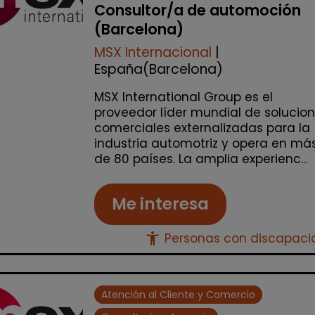
Consultor/a de automoción
(Barcelona)
MSX Internacional
|
España(Barcelona)
MSX International Group es el
proveedor líder mundial de solucio
comerciales externalizadas para la
industria automotriz y opera en má
de 80 países. La amplia experienc...
Me interesa
accessibility_new
Personas con discapac
Atención al Cliente y Comercio