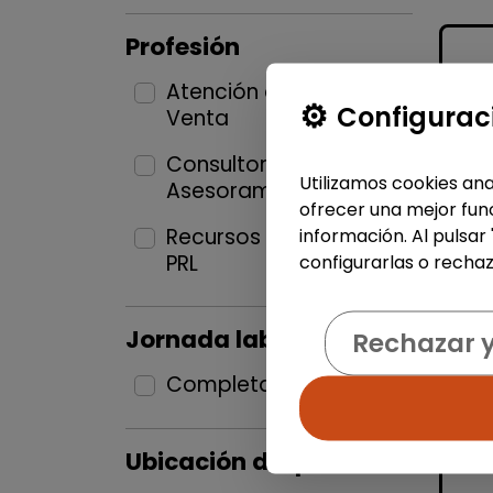
Profesión
Atención al Cliente y
Configurac
Venta
2
Consultoría y
Utilizamos cookies ana
Asesoramientos
1
ofrecer una mejor func
Recursos Humanos y
información. Al pulsar
PRL
configurarlas o rechaz
1
Jornada laboral
Rechazar 
Completa
3
Ubicación del puesto