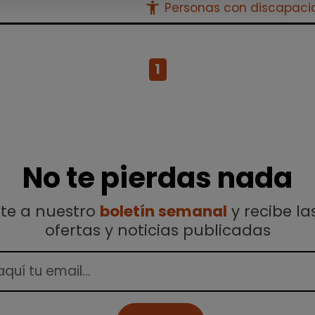
accessibility_new
Personas con discapac
1
No te pierdas nada
ete a nuestro
boletín semanal
y recibe la
ofertas y noticias publicadas