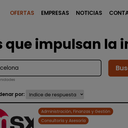
OFERTAS
EMPRESAS
NOTICIAS
CONT
 que impulsan la i
Bus
unidades
denar por:
Administración, Finanzas y Gestión
Consultoría y Asesoría