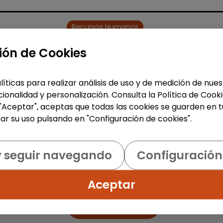
Recursos Humanos
Técnico/a de selección - rrhh
ión de Cookies
(barcelona)
FUNDACIÓN GOODJOB
|
líticas para realizar análisis de uso y de medición de nu
España(Barcelona)
ionalidad y personalización. Consulta la Política de Cook
 "Aceptar", aceptas que todas las cookies se guarden en t
Fundación GoodJob somos una
ar su uso pulsando en "Configuración de cookies".
organización sin ánimo de lucro qu
trabajamos por la integración labor
en el mercado ordinario, de person
con discapacidad. Seguimos...
y seguir navegando
Configuración
% de respuesta: 93,75%
Aceptar
Me interesa