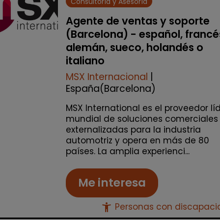
Consultoría y Asesoría
Agente de ventas y soporte
(Barcelona) - español, francé
alemán, sueco, holandés o
italiano
MSX Internacional
|
España(Barcelona)
MSX International es el proveedor lí
mundial de soluciones comerciales
externalizadas para la industria
automotriz y opera en más de 80
países. La amplia experienci...
Me interesa
accessibility_new
Personas con discapac