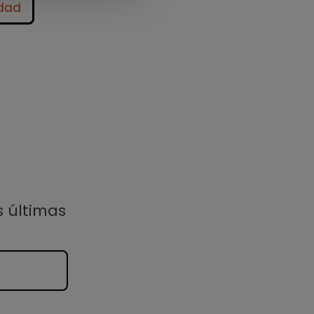
idad
s últimas