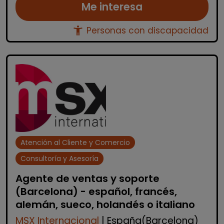
Me interesa
accessibility_new
Personas con discapacidad
Atención al Cliente y Comercio
Consultoría y Asesoría
Agente de ventas y soporte
(Barcelona) - español, francés,
alemán, sueco, holandés o italiano
MSX Internacional
| España(Barcelona)