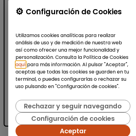
Configuración de Cookies
Técnico/a de selección - rrhh
(barcelona)
FUNDACIÓN GOODJOB
|
Utilizamos cookies analíticas para realizar
España(Barcelona)
análisis de uso y de medición de nuestra web
Fundación GoodJob somos una
así como ofrecer una mejor funcionalidad y
organización sin ánimo de lucro que
personalización. Consulta la Política de Cookies
trabajamos por la integración laboral en el
aquí
para más información. Al pulsar "Aceptar",
mercado ordinario, de personas con
aceptas que todas las cookies se guarden en tu
discapacidad. Seguimos...
terminal, o puedes configurarlas o rechazar su
% de respuesta: 93,75%
uso pulsando en "Configuración de cookies".
Me interesa
Rechazar y seguir navegando
Configuración de cookies
accessibility_new
Personas con discapacidad
Aceptar