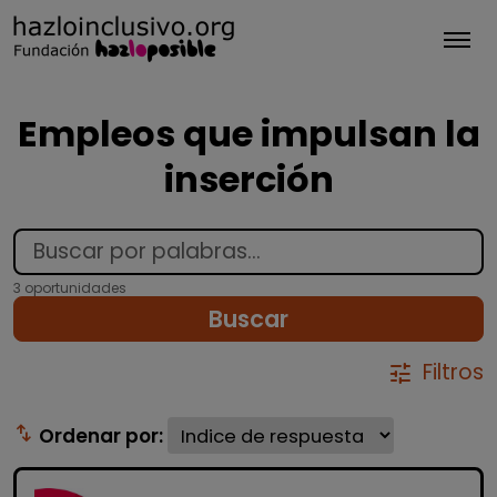
Tog
Empleos que impulsan la
inserción
3 oportunidades
Buscar
Filtros
tune
swap_vert
Ordenar por: