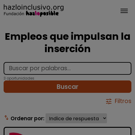
Tog
Empleos que impulsan la
inserción
3 oportunidades
Buscar
Filtros
tune
swap_vert
Ordenar por: