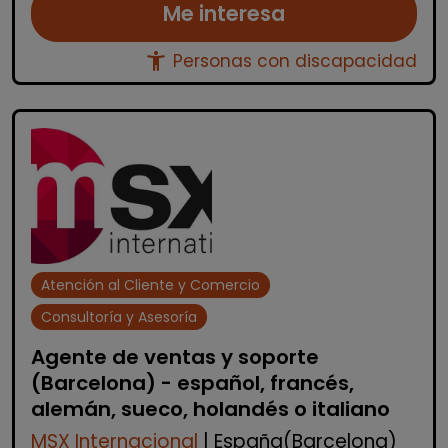
Me interesa
accessibility_new
Personas con discapacidad
Atención al Cliente y Comercio
Consultoría y Asesoría
Agente de ventas y soporte
(Barcelona) - español, francés,
alemán, sueco, holandés o italiano
MSX Internacional
| España(Barcelona)