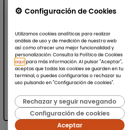
Configuración de Cookies
Técnico/a de selección - rrhh
(barcelona)
FUNDACIÓN GOODJOB
|
Utilizamos cookies analíticas para realizar
España(Barcelona)
análisis de uso y de medición de nuestra web
Fundación GoodJob somos una
así como ofrecer una mejor funcionalidad y
organización sin ánimo de lucro que
personalización. Consulta la Política de Cookies
trabajamos por la integración laboral en el
aquí
para más información. Al pulsar "Aceptar",
mercado ordinario, de personas con
aceptas que todas las cookies se guarden en tu
discapacidad. Seguimos...
terminal, o puedes configurarlas o rechazar su
% de respuesta: 93,75%
uso pulsando en "Configuración de cookies".
Me interesa
Rechazar y seguir navegando
Configuración de cookies
accessibility_new
Personas con discapacidad
Aceptar