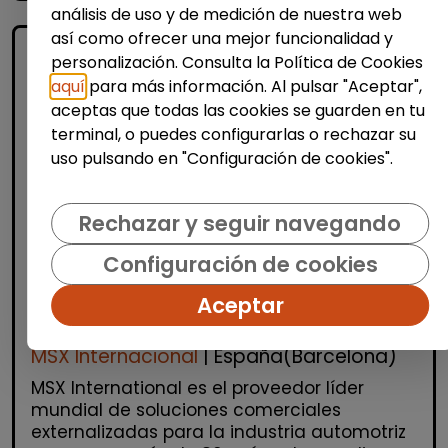
análisis de uso y de medición de nuestra web
así como ofrecer una mejor funcionalidad y
personalización. Consulta la Política de Cookies
aquí
para más información. Al pulsar "Aceptar",
aceptas que todas las cookies se guarden en tu
terminal, o puedes configurarlas o rechazar su
uso pulsando en "Configuración de cookies".
Atención al Cliente y Comercio
Rechazar y seguir navegando
Consultoría y Asesoría
Configuración de cookies
Agente de ventas y soporte
(Barcelona) - español, francés,
Aceptar
alemán, sueco, holandés o italiano
MSX Internacional
| España(Barcelona)
MSX International es el proveedor líder
mundial de soluciones comerciales
externalizadas para la industria automotriz