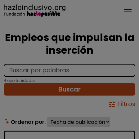
Tog
Empleos que impulsan la
inserción
4 oportunidades
Buscar
Filtros
tune
swap_vert
Ordenar por: