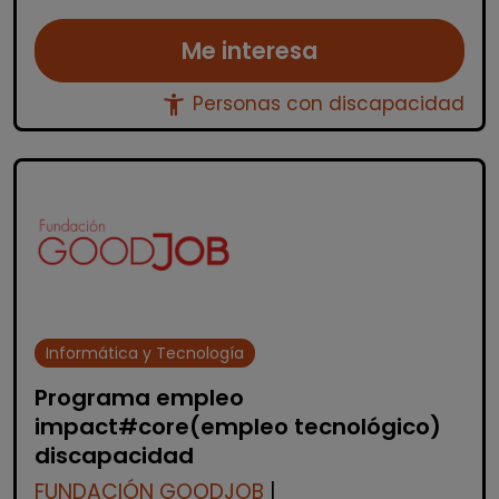
Me interesa
accessibility_new
Personas con discapacidad
Informática y Tecnología
Programa empleo
impact#core(empleo tecnológico)
discapacidad
FUNDACIÓN GOODJOB
|