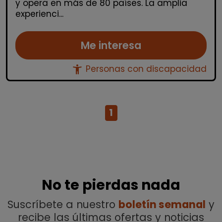
y opera en más de 80 países. La amplia
experienci...
Me interesa
accessibility_new
Personas con discapacidad
1
No te pierdas nada
Suscríbete a nuestro
boletín semanal
y
recibe las últimas ofertas y noticias