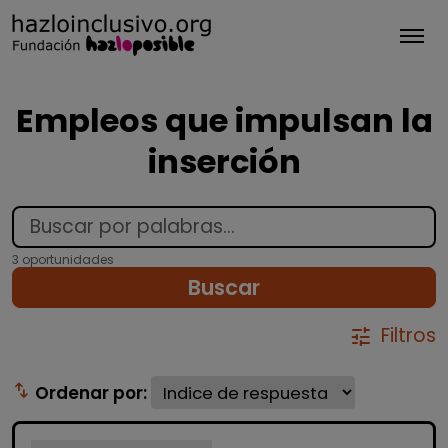
Tog
Empleos que impulsan la
inserción
3 oportunidades
Buscar
Filtros
tune
swap_vert
Ordenar por: