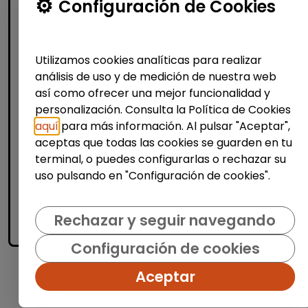
Configuración de Cookies
Agente de ventas y soporte (Madrid)
- español, francés, alemán, sueco,
holandés o italiano
Utilizamos cookies analíticas para realizar
MSX Internacional
| España(Madrid)
análisis de uso y de medición de nuestra web
MSX International es el proveedor líder
así como ofrecer una mejor funcionalidad y
mundial de soluciones comerciales
personalización. Consulta la Política de Cookies
externalizadas para la industria automotriz
aquí
para más información. Al pulsar "Aceptar",
y opera en más de 80 países. La amplia
aceptas que todas las cookies se guarden en tu
experienci...
terminal, o puedes configurarlas o rechazar su
uso pulsando en "Configuración de cookies".
Me interesa
Rechazar y seguir navegando
accessibility_new
Personas con discapacidad
Configuración de cookies
Aceptar
1