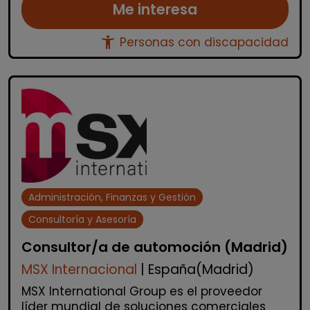
Me interesa
accessibility_new
Personas con discapacidad
Administración, Finanzas y Gestión
Consultoría y Asesoría
Consultor/a de automoción (Madrid)
MSX Internacional
| España(Madrid)
MSX International Group es el proveedor
líder mundial de soluciones comerciales