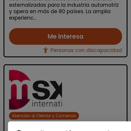
externalizadas para la industria automotriz
y opera en más de 80 países. La amplia
experienc...
Me interesa
accessibility_new
Personas con discapacidad
Atención al Cliente y Comercio
Consultoría y Asesoría