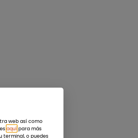
estra web así como
ies
aquí
para más
u terminal, o puedes