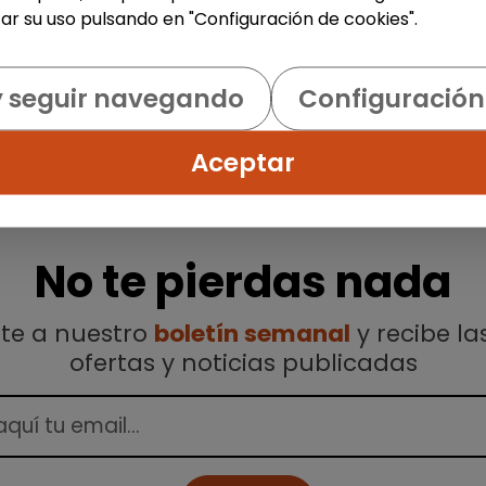
ar su uso pulsando en "Configuración de cookies".
y seguir navegando
Configuración
Aceptar
No te pierdas nada
ete a nuestro
boletín semanal
y recibe la
ofertas y noticias publicadas