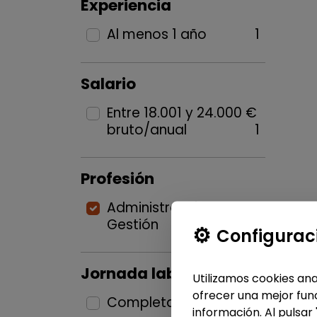
Experiencia
Al menos 1 año
1
Salario
Entre 18.001 y 24.000 €
bruto/anual
1
Profesión
Administración y
Gestión
1
Configurac
Jornada laboral
Utilizamos cookies ana
ofrecer una mejor func
Completa
1
información. Al pulsar