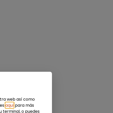
estra web así como
ies
aquí
para más
u terminal, o puedes