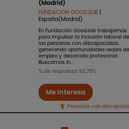
(Madrid)
FUNDACIÓN GOODJOB
|
España(Madrid)
En Fundación GoodJob trabajamos
para impulsar la inclusión laboral d
las personas con discapacidad,
generando oportunidades reales d
empleo y desarrollo profesional.
Buscamos in...
% de respuesta: 93,75%
Me interesa
accessibility_new
Personas con discapac