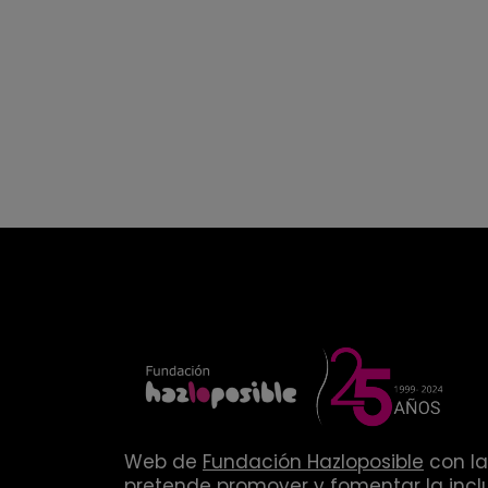
Web de
Fundación Hazloposible
con la
pretende promover y fomentar la inclu