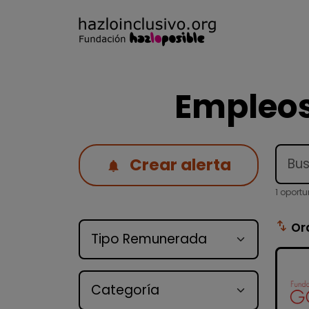
Empleos
Crear alerta
1 oport
Tipo de oferta
swap_vert
Or
Categoría