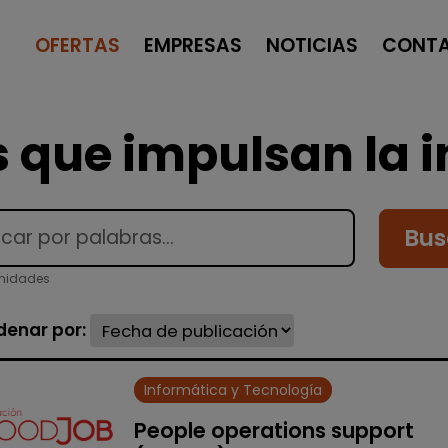
OFERTAS
EMPRESAS
NOTICIAS
CONT
 que impulsan la i
Bus
unidades
denar por:
Informática y Tecnología
People operations support