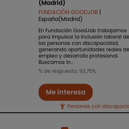
(Madrid)
FUNDACIÓN GOODJOB
|
España(Madrid)
En Fundación GoodJob trabajamos
para impulsar la inclusión laboral d
las personas con discapacidad,
generando oportunidades reales d
empleo y desarrollo profesional.
Buscamos in...
% de respuesta: 93,75%
Me interesa
accessibility_new
Personas con discapac