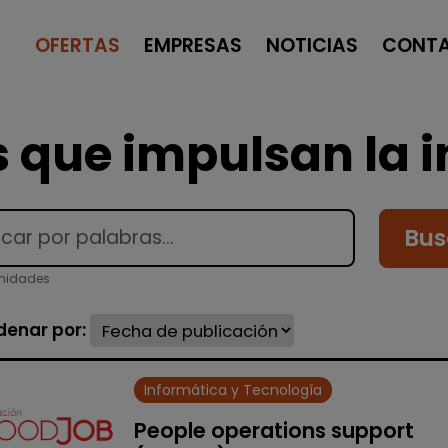
OFERTAS
EMPRESAS
NOTICIAS
CONT
 que impulsan la i
Bus
unidades
denar por:
Informática y Tecnología
People operations support