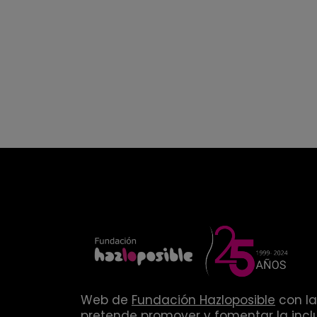
Web de
Fundación Hazloposible
con la
pretende promover y fomentar la inclu