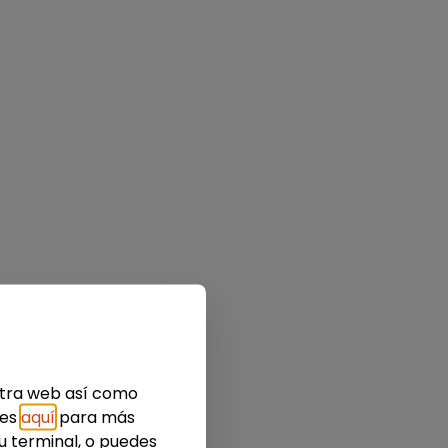
estra web así como
ies
aquí
para más
u terminal, o puedes