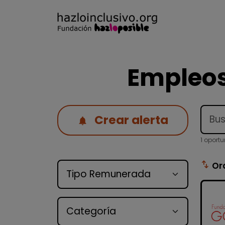
Empleos
Crear alerta
1 oport
Tipo de oferta
swap_vert
Or
Categoría