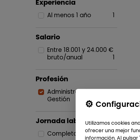
Experiencia
Al menos 1 año
1
Salario
Entre 18.001 y 24.000 €
bruto/anual
1
Profesión
Administración y
Gestión
1
Configurac
Jornada laboral
Utilizamos cookies ana
ofrecer una mejor func
Completa
1
información. Al pulsar