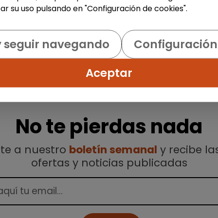
ar su uso pulsando en "Configuración de cookies".
y seguir navegando
Configuración
Aceptar
No te pierdas nada
ete a nuestro
boletín semanal
y recibe la
ofertas y noticias publicadas