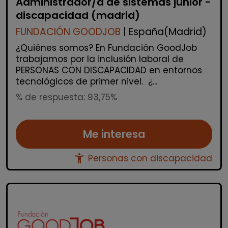
Administrador/a de sistemas junior -
discapacidad (madrid)
FUNDACIÓN GOODJOB
| España(Madrid)
¿Quiénes somos? En Fundación GoodJob
trabajamos por la inclusión laboral de
PERSONAS CON DISCAPACIDAD en entornos
tecnológicos de primer nivel. ¿...
% de respuesta: 93,75%
Me interesa
accessibility_new
Personas con discapacidad