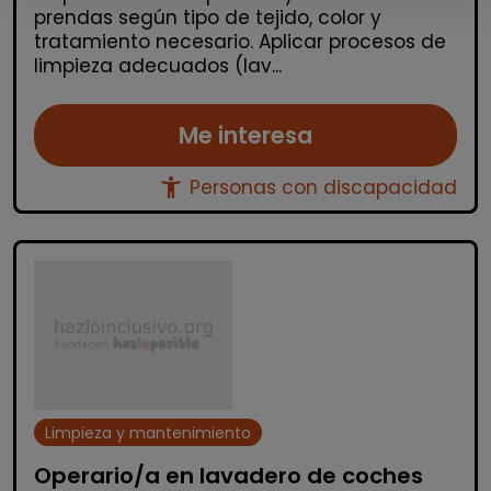
prendas según tipo de tejido, color y
tratamiento necesario. Aplicar procesos de
limpieza adecuados (lav...
Me interesa
accessibility_new
Personas con discapacidad
Limpieza y mantenimiento
Operario/a en lavadero de coches