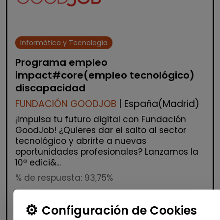
Informática y Tecnología
Programa empleo
impact#core(empleo tecnológico)
discapacidad
FUNDACIÓN GOODJOB
| España(Madrid)
¡Impulsa tu futuro digital con Fundación
GoodJob! ¿Quieres dar el salto al sector
tecnológico y abrirte a nuevas
oportunidades profesionales? Lanzamos la
10ª edici&...
% de respuesta: 93,75%
Configuración de Cookies
Me interesa