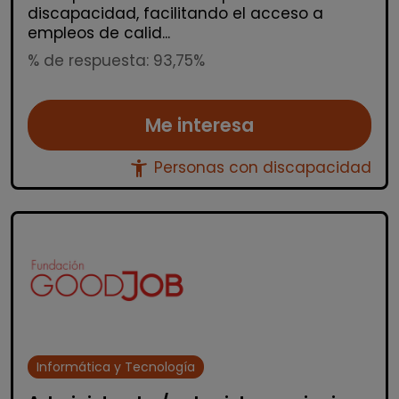
discapacidad, facilitando el acceso a
empleos de calid...
% de respuesta: 93,75%
Me interesa
accessibility_new
Personas con discapacidad
Informática y Tecnología