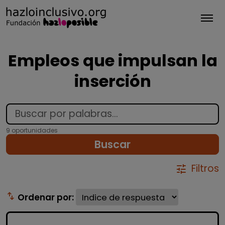
Tog
Empleos que impulsan la
inserción
9 oportunidades
Buscar
Filtros
tune
swap_vert
Ordenar por: