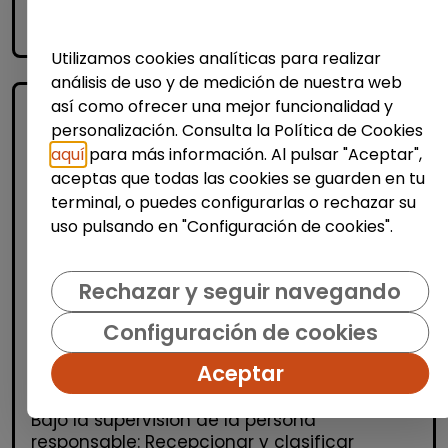
accessibility_new
Personas con discapacidad
Utilizamos cookies analíticas para realizar
análisis de uso y de medición de nuestra web
así como ofrecer una mejor funcionalidad y
personalización. Consulta la Política de Cookies
aquí
para más información. Al pulsar "Aceptar",
aceptas que todas las cookies se guarden en tu
terminal, o puedes configurarlas o rechazar su
uso pulsando en "Configuración de cookies".
Atención al Cliente y Comercio
Rechazar y seguir navegando
Producción, Industria y Calidad
Operario/a en lavandería y tintorería
Configuración de cookies
(madrid)
Aceptar
| España(Madrid)
Bajo la supervisión de la persona
responsable: Recepcionar y clasificar