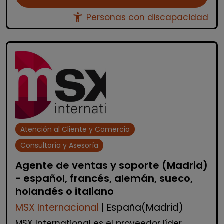
accessibility_new
Personas con discapacidad
Atención al Cliente y Comercio
Consultoría y Asesoría
Agente de ventas y soporte (Madrid)
- español, francés, alemán, sueco,
holandés o italiano
MSX Internacional
| España(Madrid)
MSX International es el proveedor líder