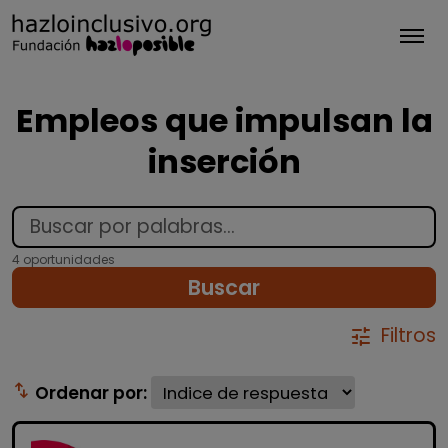
Tog
Empleos que impulsan la
inserción
4 oportunidades
Buscar
Filtros
tune
swap_vert
Ordenar por: