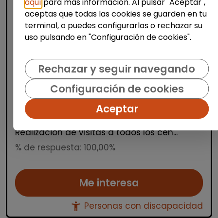
aquí
para más información. Al pulsar "Aceptar",
aceptas que todas las cookies se guarden en tu
terminal, o puedes configurarlas o rechazar su
uso pulsando en "Configuración de cookies".
Limpieza y mantenimiento
Gestor de cuenta (nivel nacional)
Rechazar y seguir navegando
Fundación Seeliger y Conde
|
España(Madrid)
Configuración de cookies
Gestión de tareas Revisión de facturación
Aceptar
Apoyo a las delegaciones Auditorías
internas y gestión de incidencias
Realización de visitas a todos los cen...
% de respuesta: 100,00%
Me interesa
accessibility_new
Personas con discapacidad