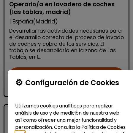
Operario/a en lavadero de coches
(las tablas, madrid)
| España(Madrid)
Desarrollar las actividades necesarias para
el desarrollo correcto del proceso de lavado
de coches y cobro de los servicios. El
trabajo se desarrollaría en la zona de Las
Tablas, en l...
Me interesa
Configuración de Cookies
accessibility_new
Personas con discapacidad
Utilizamos cookies analíticas para realizar
análisis de uso y de medición de nuestra web
así como ofrecer una mejor funcionalidad y
personalización. Consulta la Política de Cookies