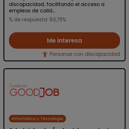
discapacidad, facilitando el acceso a
empleos de calid...
% de respuesta: 93,75%
Me interesa
accessibility_new
Personas con discapacidad
Informática y Tecnología