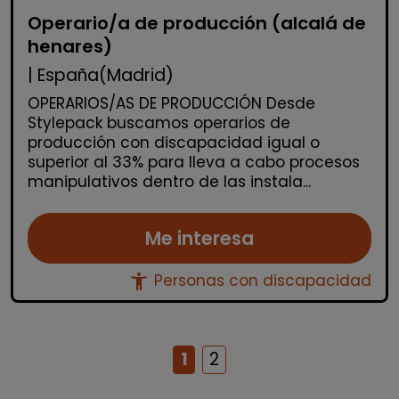
Operario/a de producción (alcalá de
henares)
| España(Madrid)
OPERARIOS/AS DE PRODUCCIÓN Desde
Stylepack buscamos operarios de
producción con discapacidad igual o
superior al 33% para lleva a cabo procesos
manipulativos dentro de las instala...
Me interesa
accessibility_new
Personas con discapacidad
1
2