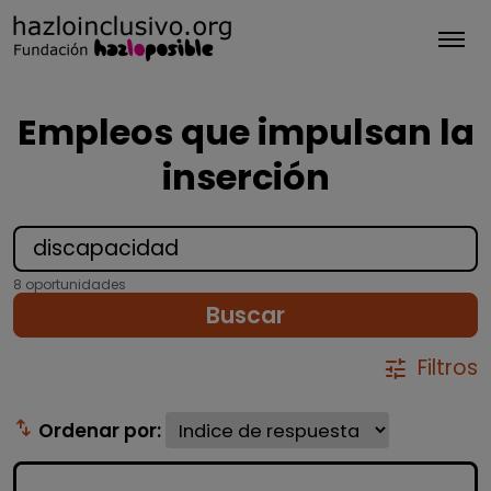
Tog
Empleos que impulsan la
inserción
8 oportunidades
Buscar
Filtros
tune
swap_vert
Ordenar por: