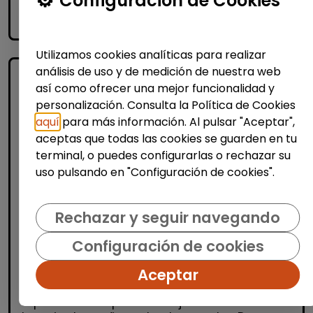
Configuración de Cookies
accessibility_new
Personas con discapacidad
Utilizamos cookies analíticas para realizar
análisis de uso y de medición de nuestra web
así como ofrecer una mejor funcionalidad y
personalización. Consulta la Política de Cookies
aquí
para más información. Al pulsar "Aceptar",
aceptas que todas las cookies se guarden en tu
terminal, o puedes configurarlas o rechazar su
uso pulsando en "Configuración de cookies".
Producción, Industria y Calidad
Operario/a de manipulados
Rechazar y seguir navegando
(aranjuez, madrid)
Configuración de cookies
INTEGRANDES.ORG
| España(Madrid)
Estamos buscando una persona para un
Aceptar
puesto de manipulados en nuestro Centro
Especial de Empleo. Trabajo a turnos en