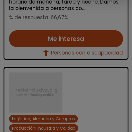
horario de mañana, tarde y noche. Damos
la bienvenida a personas co...
% de respuesta: 66,67%
Me interesa
accessibility_new
Personas con discapacidad
Logística, Almacén y Compras
Producción, Industria y Calidad