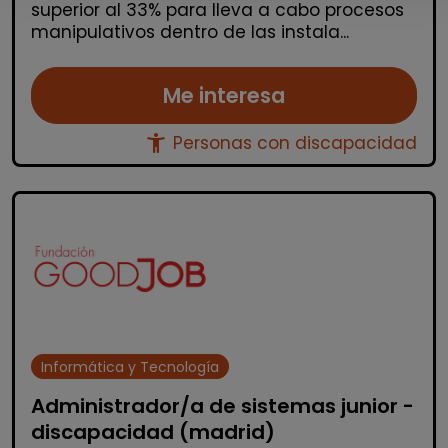
superior al 33% para lleva a cabo procesos
manipulativos dentro de las instala...
Me interesa
accessibility_new
Personas con discapacidad
Informática y Tecnología
Administrador/a de sistemas junior -
discapacidad (madrid)