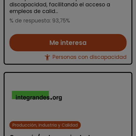
discapacidad, facilitando el acceso a
empleos de calid...
% de respuesta: 93,75%
Me interesa
accessibility_new
Personas con discapacidad
Producción, Industria y Calidad