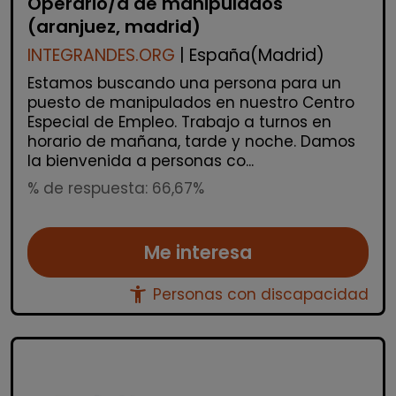
Operario/a de manipulados
(aranjuez, madrid)
INTEGRANDES.ORG
| España(Madrid)
Estamos buscando una persona para un
puesto de manipulados en nuestro Centro
Especial de Empleo. Trabajo a turnos en
horario de mañana, tarde y noche. Damos
la bienvenida a personas co...
% de respuesta: 66,67%
Me interesa
accessibility_new
Personas con discapacidad