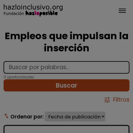
Tog
Empleos que impulsan la
inserción
11 oportunidades
Buscar
Filtros
tune
swap_vert
Ordenar por: