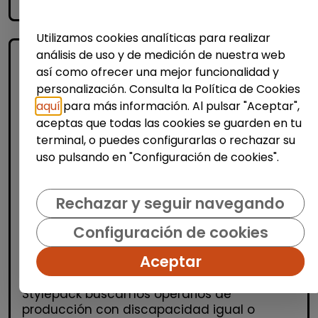
accessibility_new
Personas con discapacidad
Utilizamos cookies analíticas para realizar
análisis de uso y de medición de nuestra web
así como ofrecer una mejor funcionalidad y
personalización. Consulta la Política de Cookies
aquí
para más información. Al pulsar "Aceptar",
aceptas que todas las cookies se guarden en tu
terminal, o puedes configurarlas o rechazar su
uso pulsando en "Configuración de cookies".
Logística, Almacén y Compras
Producción, Industria y Calidad
Rechazar y seguir navegando
Operario/a de producción (alcalá de
Configuración de cookies
henares)
| España(Madrid)
Aceptar
OPERARIOS/AS DE PRODUCCIÓN Desde
Stylepack buscamos operarios de
producción con discapacidad igual o