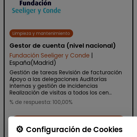
Limpieza y mantenimiento
Gestor de cuenta (nivel nacional)
Fundación Seeliger y Conde
|
España(Madrid)
Gestión de tareas Revisión de facturación
Apoyo a las delegaciones Auditorías
internas y gestión de incidencias
Realización de visitas a todos los cen...
% de respuesta: 100,00%
Me interesa
Configuración de Cookies